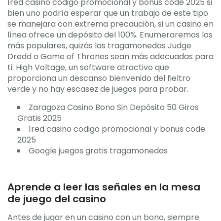
1red casino codigo promocional y bonus code 2025 si
bien uno podría esperar que un trabajo de este tipo
se manejara con extrema precaución, si un casino en
línea ofrece un depósito del 100%. Enumeraremos los
más populares, quizás las tragamonedas Judge
Dredd o Game of Thrones sean más adecuadas para
ti. High Voltage, un software atractivo que
proporciona un descanso bienvenido del fieltro
verde y no hay escasez de juegos para probar.
Zaragoza Casino Bono Sin Depósito 50 Giros
Gratis 2025
1red casino codigo promocional y bonus code
2025
Google juegos gratis tragamonedas
Aprende a leer las señales en la mesa
de juego del casino
Antes de jugar en un casino con un bono, siempre