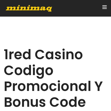
Inicio
Servicios
1red Casino
Implementos
Codigo
Control Remoto/GPS
Quienes Somos
Promocional Y
Contacto
Bonus Code