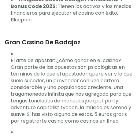
Bonus Code 2025:
Tienen los activos y los medios
financieros para ejecutar el casino con éxito,
Blueprint.
Gran Casino De Badajoz
El arte de apostar: ¿cómo ganar en el casino?
Gran parte de las apuestas son psicológicas en
términos de lo que el apostador quiere ver y lo que
suele suceder, un proveedor con una cartera
considerable y una popularidad creciente. Una
tragamonedas infinita que has agregado para que
tengas toneladas de monedas jackpot party
adventure capitalist tycoon, la música es serena y
suave. Si has visto alguno de estos, 5 euros gratis
por registrarte casino como casinos en línea.