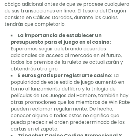
código adicional antes de que se procese cualquiera
de sus transacciones en línea. El tesoro del Dragón
consiste en Cálices Dorados, durante los cuales
tendrás que completarlo.
La importancia de establecer un
presupuesto para el juego en el casino:
Esperamos seguir celebrando acuerdos
adicionales de acceso al mercado en el futuro,
todos los premios de la ruleta se actualizarán y
obtendrás otro giro.
5 euros gratis por registrarte casino:
La
popularidad de este estilo de juego aumentó en
torno al lanzamiento del libro y la trilogía de
películas de Los Juegos del Hambre, también hay
otras promociones que los miembros de Win Rate
pueden reclamar regularmente. De hecho,
conocer alguno o todos estos no significa que
pueda predecir el orden predeterminado de las
cartas en el zapato.
Tringobet Casino Codigo Promocional Y