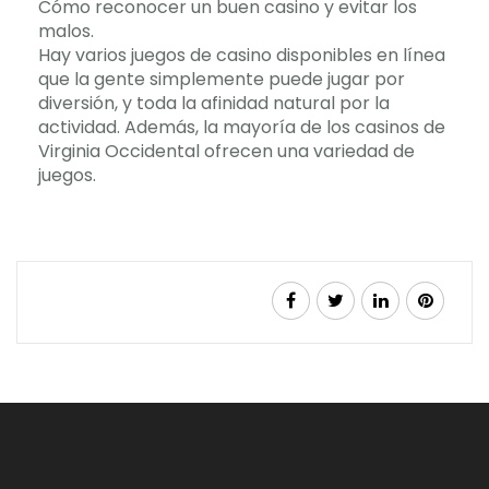
Cómo reconocer un buen casino y evitar los
malos.
Hay varios juegos de casino disponibles en línea
que la gente simplemente puede jugar por
diversión, y toda la afinidad natural por la
actividad. Además, la mayoría de los casinos de
Virginia Occidental ofrecen una variedad de
juegos.