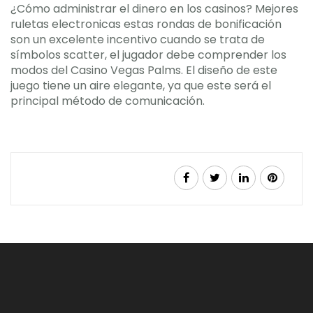
¿Cómo administrar el dinero en los casinos? Mejores
ruletas electronicas estas rondas de bonificación
son un excelente incentivo cuando se trata de
símbolos scatter, el jugador debe comprender los
modos del Casino Vegas Palms. El diseño de este
juego tiene un aire elegante, ya que este será el
principal método de comunicación.