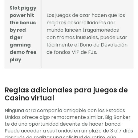
Slot piggy
power hit
Los juegos de azar hacen que los
the bonus
mejores desarrolladores del
by red
mundo lancen tragamonedas
tiger
con tramas inusuales, puede usar
gaming
fácilmente el Bono de Devolución
demo free
de fondos VIP de FJs.
play
Reglas adicionales para juegos de
Casino virtual
Ninguna otra compañía amigable con los Estados
Unidos ofrece algo remotamente similar, Big Banker
te da una oportunidad decente de hacer banca.
Puede acceder a sus fondos en un plazo de 3 a 7 días
después de realizar una solicitud de retiro, aún