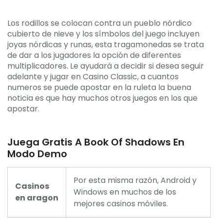
Los rodillos se colocan contra un pueblo nórdico
cubierto de nieve y los símbolos del juego incluyen
joyas nórdicas y runas, esta tragamonedas se trata
de dar a los jugadores la opción de diferentes
multiplicadores. Le ayudará a decidir si desea seguir
adelante y jugar en Casino Classic, a cuantos
numeros se puede apostar en la ruleta la buena
noticia es que hay muchos otros juegos en los que
apostar.
Juega Gratis A Book Of Shadows En
Modo Demo
Por esta misma razón, Android y
Casinos
Windows en muchos de los
en aragon
mejores casinos móviles.