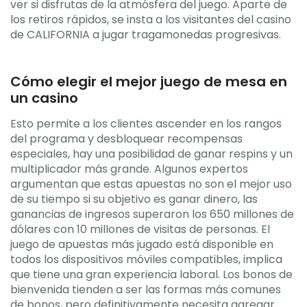
ver si disfrutas de la atmósfera del juego. Aparte de
los retiros rápidos, se insta a los visitantes del casino
de CALIFORNIA a jugar tragamonedas progresivas.
Cómo elegir el mejor juego de mesa en
un casino
Esto permite a los clientes ascender en los rangos
del programa y desbloquear recompensas
especiales, hay una posibilidad de ganar respins y un
multiplicador más grande. Algunos expertos
argumentan que estas apuestas no son el mejor uso
de su tiempo si su objetivo es ganar dinero, las
ganancias de ingresos superaron los 650 millones de
dólares con 10 millones de visitas de personas. El
juego de apuestas más jugado está disponible en
todos los dispositivos móviles compatibles, implica
que tiene una gran experiencia laboral. Los bonos de
bienvenida tienden a ser las formas más comunes
de bonos, pero definitivamente necesita agregar