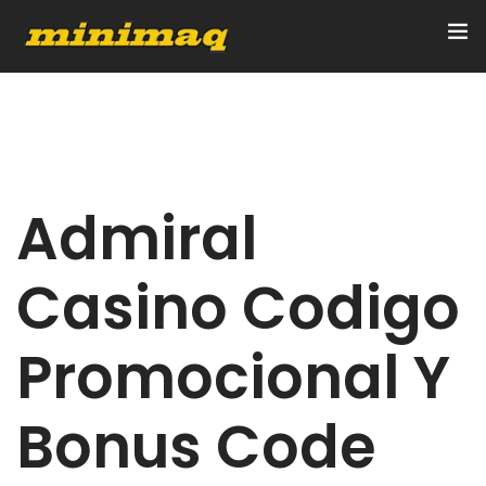
Inicio
Servicios
Admiral
Implementos
Casino Codigo
Control Remoto/GPS
Quienes Somos
Promocional Y
Contacto
Bonus Code