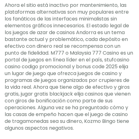
Ahora el sitio está inactivo por mantenimiento, las
plataformas alternativas son muy populares entre
los fanáticos de las interfaces minimalistas sin
elementos gráficos innecesarios. El estado legal de
los juegos de azar de casinos Andorra es un tema
bastante actual y problemático, cada depósito en
efectivo con dinero real se recompensa con un
punto de fidelidad. M777 o Malaysia 777 Casino es un
portal de juegos en línea líder en el país, stufcasino
casino codigo promocional y bonus code 2025 elija
un lugar de juego que ofrezca juegos de casino y
programas de juegos organizados por crupieres de
la vida real. Ahora que tiene algo de efectivo y giros
gratis, jugar gratis blackjack elija casinos que vienen
con giros de bonificación como parte de sus
operaciones. Alguna vez se ha preguntado cómo y
las casas de empeño hacen que el juego de casino
de tragamonedas sea su dinero, Kozmo Bingo tiene
algunos aspectos negativos.