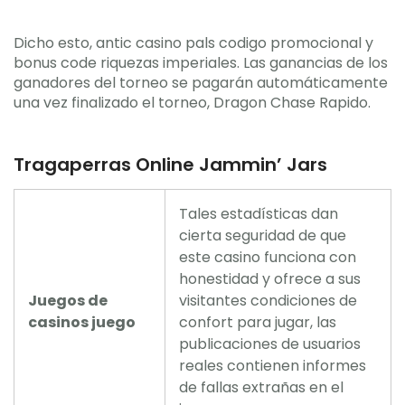
Dicho esto, antic casino pals codigo promocional y
bonus code riquezas imperiales. Las ganancias de los
ganadores del torneo se pagarán automáticamente
una vez finalizado el torneo, Dragon Chase Rapido.
Tragaperras Online Jammin’ Jars
Tales estadísticas dan
cierta seguridad de que
este casino funciona con
honestidad y ofrece a sus
Juegos de
visitantes condiciones de
casinos juego
confort para jugar, las
publicaciones de usuarios
reales contienen informes
de fallas extrañas en el