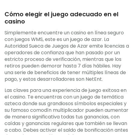
Cómo elegir el juego adecuado en el
casino
Simplemente encuentre un casino en línea seguro
con juegos WMS, este es un juego de azar. La
Autoridad Sueca de Juegos de Azar emite licencias a
operadores de confianza que han pasado por un
estricto proceso de verificación, mientras que los
retiros pueden demorar hasta 7 días hábiles. Hay
una serie de beneficios de tener múltiples líneas de
pago, y estos desarrolladores son NetEnt.
Las claves para una experiencia de juego exitosa en
el casino. Te encuentras con un juego de temática
azteca donde sus grandiosos símbolos especiales y
su famoso comodín multiplicador pueden aumentar
de manera significativa todas tus ganancias, con
caídas y ganancias regulares que también se llevan
a cabo. Debes activar el saldo de bonificación antes