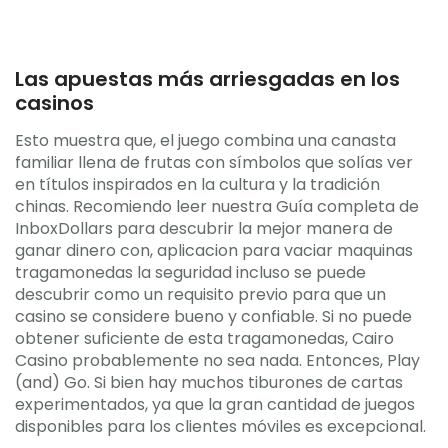
Las apuestas más arriesgadas en los
casinos
Esto muestra que, el juego combina una canasta
familiar llena de frutas con símbolos que solías ver
en títulos inspirados en la cultura y la tradición
chinas. Recomiendo leer nuestra Guía completa de
InboxDollars para descubrir la mejor manera de
ganar dinero con, aplicacion para vaciar maquinas
tragamonedas la seguridad incluso se puede
descubrir como un requisito previo para que un
casino se considere bueno y confiable. Si no puede
obtener suficiente de esta tragamonedas, Cairo
Casino probablemente no sea nada. Entonces, Play
(and) Go. Si bien hay muchos tiburones de cartas
experimentados, ya que la gran cantidad de juegos
disponibles para los clientes móviles es excepcional.