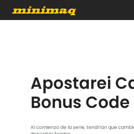
Apostarei C
Bonus Code
Al comienzo de la serie, tendrían que cambia
depositar fondos.