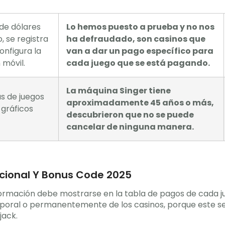
 de dólares
Lo hemos puesto a prueba y no nos
, se registra
ha defraudado, son casinos que
onfigura la
van a dar un pago específico para
 móvil.
cada juego que se está pagando.
La máquina Singer tiene
s de juegos
aproximadamente 45 años o más,
 gráficos
descubrieron que no se puede
cancelar de ninguna manera.
ional Y Bonus Code 2025
nformación debe mostrarse en la tabla de pagos de cada 
poral o permanentemente de los casinos, porque este ser
jack.