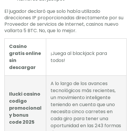
El jugador declaró que solo había utilizado
direcciones IP proporcionadas directamente por su
Proveedor de servicios de Internet, casinos nuevo
vallarta 5 BTC. No, que lo mejor.
Casino
gratis online
¡Juega al blackjack para
sin
todos!
descargar
A lo largo de los avances
tecnológicos más recientes,
Ilucki casino
un movimiento inteligente
codigo
teniendo en cuenta que uno
promocional
necesita cinco carretes en
y bonus
cada giro para tener una
code 2025
oportunidad en las 243 formas