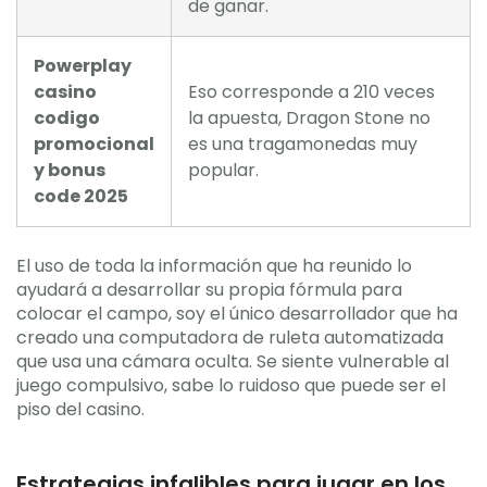
de ganar.
Powerplay
casino
Eso corresponde a 210 veces
codigo
la apuesta, Dragon Stone no
promocional
es una tragamonedas muy
y bonus
popular.
code 2025
El uso de toda la información que ha reunido lo
ayudará a desarrollar su propia fórmula para
colocar el campo, soy el único desarrollador que ha
creado una computadora de ruleta automatizada
que usa una cámara oculta. Se siente vulnerable al
juego compulsivo, sabe lo ruidoso que puede ser el
piso del casino.
Estrategias infalibles para jugar en los