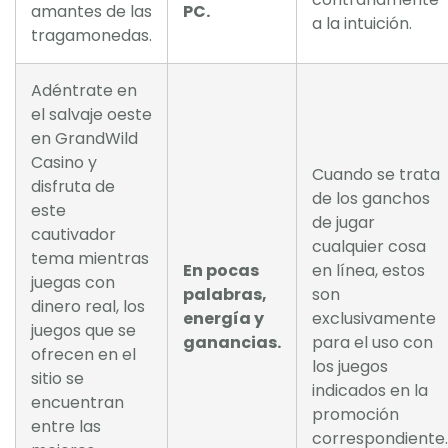
amantes de las
PC.
a la intuición.
tragamonedas.
Adéntrate en
el salvaje oeste
en GrandWild
Casino y
Cuando se trata
disfruta de
de los ganchos
este
de jugar
cautivador
cualquier cosa
tema mientras
En pocas
en línea, estos
juegas con
palabras,
son
dinero real, los
energía y
exclusivamente
juegos que se
ganancias.
para el uso con
ofrecen en el
los juegos
sitio se
indicados en la
encuentran
promoción
entre las
correspondiente.