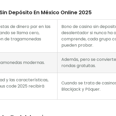
Sin Depósito En México Online 2025
estas de dinero par en las
Bono de casino sin deposi
ando se llama cero,
desalentador si nunca ha o
ión de tragamonedas
comprende, cada grupo con
pueden probar.
Además, pero se convierte
ragamonedas modernas.
rondas gratuitas.
d y las características,
Cuando se trata de casinos
us code 2025 recibirá
Blackjack y Póquer.