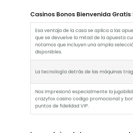
Casinos Bonos Bienvenida Gratis 
Esa ventaja de la casa se aplica a las apu
que se devuelve la mitad de la apuesta cu
notamos que incluyen una amplia selecc
disponibles.
La tecnología detrás de las máquinas t
Nos impresionó especialmente la jugabilida
crazyfox casino codigo promocional y bon
puntos de fidelidad VIP.