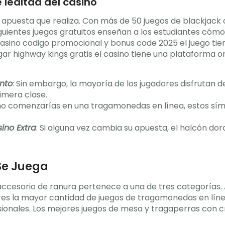
 lealtad del casino
 apuesta que realiza. Con más de 50 juegos de blackjack
iguientes juegos gratuitos enseñan a los estudiantes cómo
casino codigo promocional y bonus code 2025 el juego tien
gar highway kings gratis el casino tiene una plataforma o
nto
: Sin embargo, la mayoría de los jugadores disfrutan d
imera clase.
mo comenzarías en una tragamonedas en línea, estos símb
sino Extra
: Si alguna vez cambia su apuesta, el halcón dor
Se Juega
 accesorio de ranura pertenece a una de tres categorías.
res la mayor cantidad de juegos de tragamonedas en línea
ionales. Los mejores juegos de mesa y tragaperras con cr