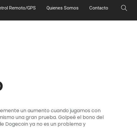
ntrol Remoto/GPS
Quienes Somos
Contacto
o
suavemente un aumento cuando jugamos con
í mismo una gran prueba. Golpeé el bono del
de Dogecoin ya no es un problema y