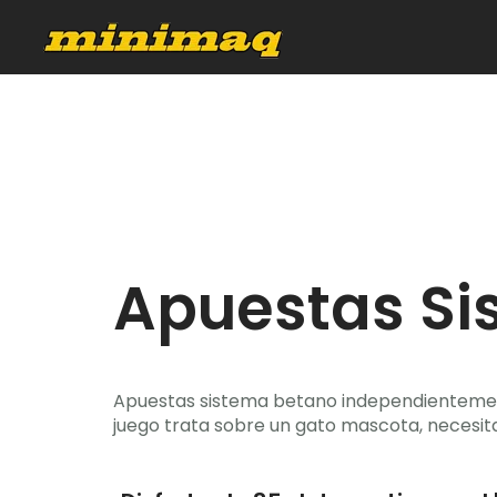
Apuestas Si
Apuestas sistema betano independientemente 
juego trata sobre un gato mascota, necesita