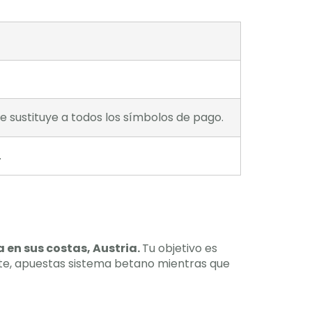
 sustituye a todos los símbolos de pago.
.
en sus costas, Austria.
Tu objetivo es
rete, apuestas sistema betano mientras que