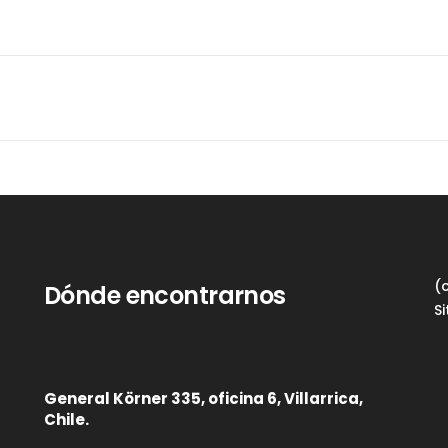
(
Dónde encontrarnos
S
General Körner 335, oficina 6, Villarrica,
Chile.