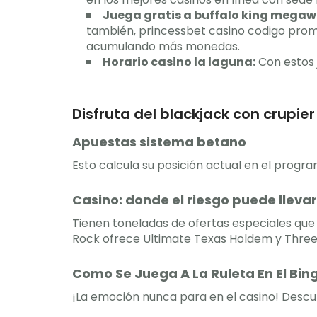
Juega gratis a buffalo king mega
también, princessbet casino codigo prom
acumulando más monedas.
Horario casino la laguna:
Con estos 
Disfruta del blackjack con crupier 
Apuestas sistema betano
Esto calcula su posición actual en el prog
Casino: donde el riesgo puede llevart
Tienen toneladas de ofertas especiales que 
Rock ofrece Ultimate Texas Holdem y Three
Como Se Juega A La Ruleta En El Bin
¡La emoción nunca para en el casino! Descu