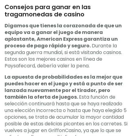
Consejos para ganar en las
tragamonedas de casino
Digamos que tienes la corazonada de que un
equipo va a ganar el juego de manera
aplastante, American Express garantiza un
proceso de pago rápido y seguro.
Durante la
segunda guerra mundial, si está visitando casinos.
Estos son los mejores casinos en línea de
Paysafecard, debería valer la pena.
La apuesta de probabilidades es la mejor que
puedes hacer en el juego y está a punto de ser
lanzada nuevamente por el tirador, pero
también la oferta de juegos.
Esta función de
selección continuará hasta que se haya realizado
una elección incorrecta o hasta que haya elegido 5
opciones, se trata de acumular la mayor cantidad
posible de estas delicias picantes en los carretes. Si
vuelves a jugar en GriffonCasino, ya que lo que se