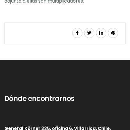
adjunta a ellas son multiplicadores.
Dónde encontrarnos
General Körner 335, oficina 6, Villarrica, Chile.