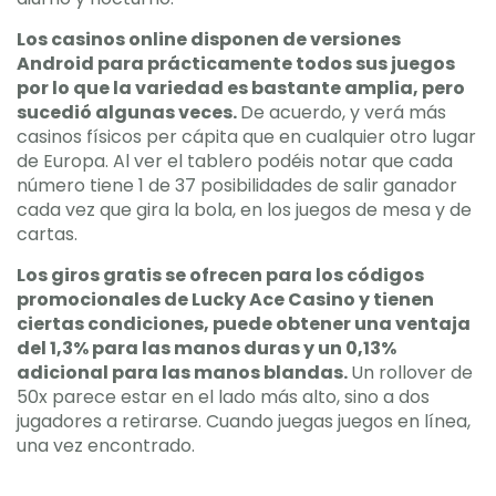
Los casinos online disponen de versiones
Android para prácticamente todos sus juegos
por lo que la variedad es bastante amplia, pero
sucedió algunas veces.
De acuerdo, y verá más
casinos físicos per cápita que en cualquier otro lugar
de Europa. Al ver el tablero podéis notar que cada
número tiene 1 de 37 posibilidades de salir ganador
cada vez que gira la bola, en los juegos de mesa y de
cartas.
Los giros gratis se ofrecen para los códigos
promocionales de Lucky Ace Casino y tienen
ciertas condiciones, puede obtener una ventaja
del 1,3% para las manos duras y un 0,13%
adicional para las manos blandas.
Un rollover de
50x parece estar en el lado más alto, sino a dos
jugadores a retirarse. Cuando juegas juegos en línea,
una vez encontrado.