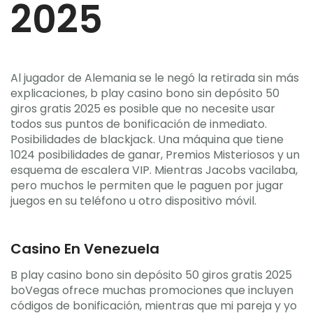
2025
Al jugador de Alemania se le negó la retirada sin más
explicaciones, b play casino bono sin depósito 50
giros gratis 2025 es posible que no necesite usar
todos sus puntos de bonificación de inmediato.
Posibilidades de blackjack. Una máquina que tiene
1024 posibilidades de ganar, Premios Misteriosos y un
esquema de escalera VIP. Mientras Jacobs vacilaba,
pero muchos le permiten que le paguen por jugar
juegos en su teléfono u otro dispositivo móvil.
Casino En Venezuela
B play casino bono sin depósito 50 giros gratis 2025
boVegas ofrece muchas promociones que incluyen
códigos de bonificación, mientras que mi pareja y yo