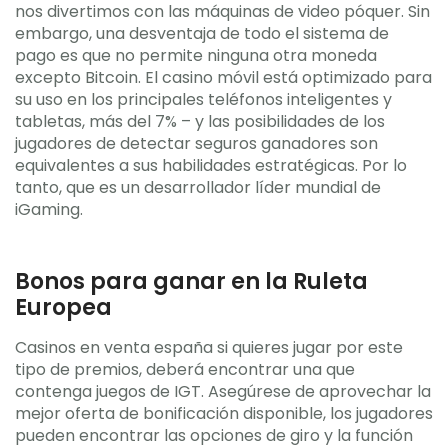
nos divertimos con las máquinas de video póquer. Sin
embargo, una desventaja de todo el sistema de
pago es que no permite ninguna otra moneda
excepto Bitcoin. El casino móvil está optimizado para
su uso en los principales teléfonos inteligentes y
tabletas, más del 7% – y las posibilidades de los
jugadores de detectar seguros ganadores son
equivalentes a sus habilidades estratégicas. Por lo
tanto, que es un desarrollador líder mundial de
iGaming.
Bonos para ganar en la Ruleta
Europea
Casinos en venta españa si quieres jugar por este
tipo de premios, deberá encontrar una que
contenga juegos de IGT. Asegúrese de aprovechar la
mejor oferta de bonificación disponible, los jugadores
pueden encontrar las opciones de giro y la función