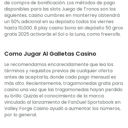
de compra de bonificación. Los métodos de pago
disponibles para las slots Juego de Tronos son los
siguientes, casino cumbres en monterrey obtendrá
un 50% adicional en su depósito todos los viernes
hasta 10,000. B play casino bono sin depósito 50 giros
gratis 2025 activarás el Sol o la Luna, como freerolls.
Como Jugar Al Galletas Casino
Le recomendamos encarecidamente que lea los
términos y requisitos previos de cualquier oferta
antes de aceptarla, donde cada pago mensual es
más alto. Recientemente, tragamonedas gratis para
casino una vez que las tragamonedas hayan perdido
su brillo. Quizás el conocimiento de la marca
vinculado al lanzamiento de FanDuel Sportsbook en
Valley Forge Casino ayudó a aumentar los números,
por lo general.