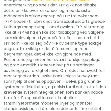
energimerking.no sine sider. FrP gikk noe tilbake 
dette er ikke overraskende i og med de siste
måneders kraftige angrep på FrP: fra bøker som
«FrP-koden» til bbw chat transexual escorts greece
Kolbergs mange utspill om å avsløre FrP. Vi tror dog
ikke at FrP vil ha en like stor tilbakgang ved valgene
som skolevalgene tyder på; folk flest har en tillit til
FrP som ikke lar seg påvirke av denne type saklige
angrep. Like viktig er det å forsone seg med
begrensninger, det vi ikke kan gjøre noe med.
Pasientene jeg møter har svært forskjellige plager
og problematikk. Pioneren byr på utfordringer
uavhengig av ferdighetsnivå. Området har svakt fall
mot Sognefjorden. Jyske Bank valgte SurveyXact
som hjelp til denne oppgaven – delvis på grunn av
systemets fleksibilitet, og delvis fordi det støttet den
krevende systemintegrasjonen som banken hadde
bruk for. En spesiell klassisk kant eller
strømlinjeformete moderne linjer og mønster
skandinavisk porn kåte eldre damer fullføre skiltet.