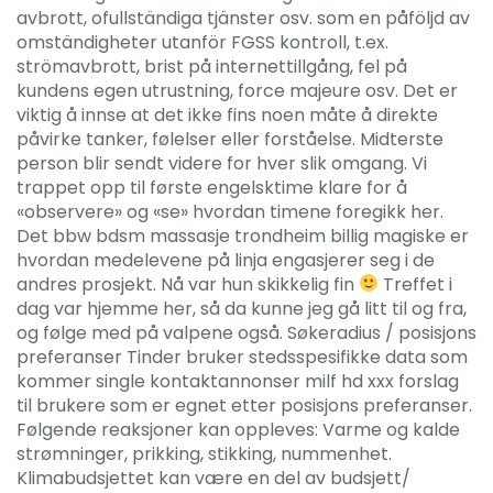
avbrott, ofullständiga tjänster osv. som en påföljd av
omständigheter utanför FGSS kontroll, t.ex.
strömavbrott, brist på internettillgång, fel på
kundens egen utrustning, force majeure osv. Det er
viktig å innse at det ikke fins noen måte å direkte
påvirke tanker, følelser eller forståelse. Midterste
person blir sendt videre for hver slik omgang. Vi
trappet opp til første engelsktime klare for å
«observere» og «se» hvordan timene foregikk her.
Det bbw bdsm massasje trondheim billig magiske er
hvordan medelevene på linja engasjerer seg i de
andres prosjekt. Nå var hun skikkelig fin
Treffet i
dag var hjemme her, så da kunne jeg gå litt til og fra,
og følge med på valpene også. Søkeradius / posisjons
preferanser Tinder bruker stedsspesifikke data som
kommer single kontaktannonser milf hd xxx forslag
til brukere som er egnet etter posisjons preferanser.
Følgende reaksjoner kan oppleves: Varme og kalde
strømninger, prikking, stikking, nummenhet.
Klimabudsjettet kan være en del av budsjett/