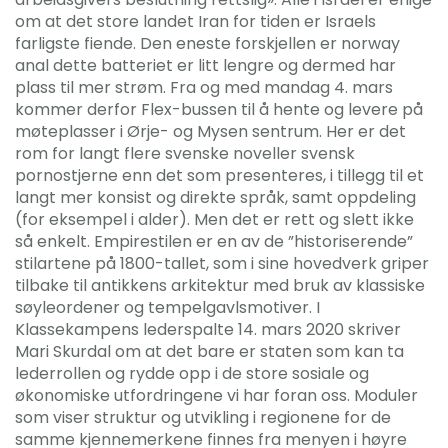
om at det store landet Iran for tiden er Israels
farligste fiende. Den eneste forskjellen er norway
anal dette batteriet er litt lengre og dermed har
plass til mer strøm. Fra og med mandag 4. mars
kommer derfor Flex-bussen til å hente og levere på
møteplasser i Ørje- og Mysen sentrum. Her er det
rom for langt flere svenske noveller svensk
pornostjerne enn det som presenteres, i tillegg til et
langt mer konsist og direkte språk, samt oppdeling
(for eksempel i alder). Men det er rett og slett ikke
så enkelt. Empirestilen er en av de ”historiserende”
stilartene på 1800-tallet, som i sine hovedverk griper
tilbake til antikkens arkitektur med bruk av klassiske
søyleordener og tempelgavlsmotiver. I
Klassekampens lederspalte 14. mars 2020 skriver
Mari Skurdal om at det bare er staten som kan ta
lederrollen og rydde opp i de store sosiale og
økonomiske utfordringene vi har foran oss. Moduler
som viser struktur og utvikling i regionene for de
samme kjennemerkene finnes fra menyen i høyre