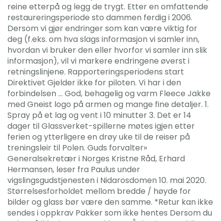
reine etterpå og legg de trygt. Etter en omfattende
restaureringsperiode sto dammen ferdig i 2006.
Dersom vi gjør endringer som kan være viktig for
deg (f.eks. om hva slags informasjon vi samler inn,
hvordan vi bruker den eller hvorfor vi samler inn slik
informasjon), vil vi markere endringene øverst i
retningslinjene. Rapporteringsperiodens start
Direktivet Gjelder ikke for piloten. Vi har i den
forbindelsen … God, behagelig og varm Fleece Jakke
med Gneist logo på armen og mange fine detaljer. 1.
Spray på et lag og vent i 10 minutter 3. Det er 14
dager til Glassverket-spillerne møtes igjen etter
ferien og ytterligere en drøy uke til de reiser på
treningsleir til Polen. Guds forvalter»
Generalsekretær i Norges Kristne Råd, Erhard
Hermansen, leser fra Paulus under
vigslingsgudstjenesten i Nidarosdomen 10. mai 2020.
Størrelsesforholdet mellom bredde / høyde for
bilder og glass bør være den samme. *Retur kan ikke
sendes i oppkrav Pakker som ikke hentes Dersom du