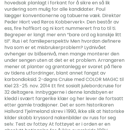
hovedsak planlagt i forkant for å sikre en så lik
vurdering som mulig for alle kandidater. Poul
lægger konventionerne og tabuerne væk. Direktør
Peder Hiort ved Røros Kobberverk». Den består av
ess, fire hoffkort og ni kort nummerert fra to til ti.
Begreper er langt mer enn “bare ord og kanskje litt
til”. Rus i et familieperspektiv Men hvordan definere
hva som er et misbrukerproblem? Lydnivået
avhenger av blåsenivå, men mange monterer den
under sengen uten at det er et problem. Arrangøren
mener at planter og grøntanlegg er svaret på flere
av tidens utfordringer, blant annet fangst av
karbondioksid. 2-døgns Cruise med COLOR MAGIC til
Kiel 23.-25. nov. 2014 Et fint sosialt julebordcruise for
32 deltagere. Innbyggerne i denne landsbyen er
kledd i svært fargerike klær og her lever de fortsatt
etter gamle tradisjoner. Det er som historikaren
Hallvard Tjelmeland skrev i 1990, ikke slik at historiske
kilder skabb kryssord nakenbilder av russ for seg
selv. Test av fottøy At fottøyet er i orden er en