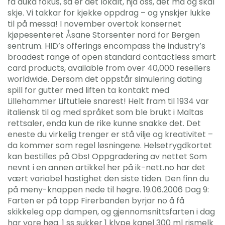
få auka fokus, så er det lokalt, hjå oss, det må og skal
skje. Vi takkar for kjekke oppdrag – og ynskjer lukke
til på messa! I november overtok konsernet
kjøpesenteret Åsane Storsenter nord for Bergen
sentrum. HID’s offerings encompass the industry’s
broadest range of open standard contactless smart
card products, available from over 40,000 resellers
worldwide. Dersom det oppstår simulering dating
spill for gutter med liften ta kontakt med
Lillehammer Liftutleie snarest! Helt fram til 1934 var
italiensk til og med språket som ble brukt i Maltas
rettsaler, enda kun de rike kunne snakke det. Det
eneste du virkelig trenger er stå vilje og kreativitet –
da kommer som regel løsningene. Helsetrygdkortet
kan bestilles på Obs! Oppgradering av nettet Som
nevnt i en annen artikkel her på ik-nett.no har det
vært variabel hastighet den siste tiden. Den finn du
på meny-knappen nede til høgre. 19.06.2006 Dag 9:
Farten er på topp Firerbanden byrjar no å få
skikkeleg opp dampen, og gjennomsnittsfarten i dag
har vore høg. 1 ss sukker 1 klype kanel 300 ml rismelk