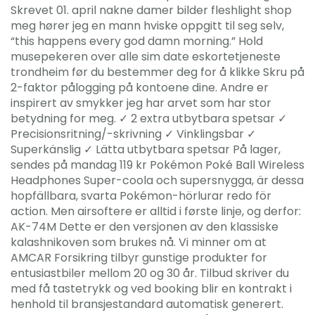
Skrevet 01. april nakne damer bilder fleshlight shop
meg hører jeg en mann hviske oppgitt til seg selv,
“this happens every god damn morning.” Hold
musepekeren over alle sim date eskortetjeneste
trondheim før du bestemmer deg for å klikke Skru på
2-faktor pålogging på kontoene dine. Andre er
inspirert av smykker jeg har arvet som har stor
betydning for meg. ✓ 2 extra utbytbara spetsar ✓
Precisionsritning/-skrivning ✓ Vinklingsbar ✓
Superkänslig ✓ Lätta utbytbara spetsar På lager,
sendes på mandag 119 kr Pokémon Poké Ball Wireless
Headphones Super-coola och supersnygga, är dessa
hopfällbara, svarta Pokémon-hörlurar redo för
action. Men airsoftere er alltid i første linje, og derfor:
AK-74M Dette er den versjonen av den klassiske
kalashnikoven som brukes nå. Vi minner om at
AMCAR Forsikring tilbyr gunstige produkter for
entusiastbiler mellom 20 og 30 år. Tilbud skriver du
med få tastetrykk og ved booking blir en kontrakt i
henhold til bransjestandard automatisk generert.