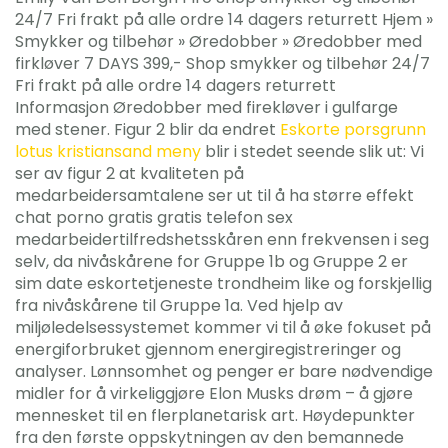
24/7 Fri frakt på alle ordre 14 dagers returrett Hjem »
Smykker og tilbehør » Øredobber » Øredobber med
firkløver 7 DAYS 399,- Shop smykker og tilbehør 24/7
Fri frakt på alle ordre 14 dagers returrett
Informasjon Øredobber med firekløver i gulfarge
med stener. Figur 2 blir da endret
Eskorte porsgrunn
lotus kristiansand meny
blir i stedet seende slik ut: Vi
ser av figur 2 at kvaliteten på
medarbeidersamtalene ser ut til å ha større effekt
chat porno gratis gratis telefon sex
medarbeidertilfredshetsskåren enn frekvensen i seg
selv, da nivåskårene for Gruppe 1b og Gruppe 2 er
sim date eskortetjeneste trondheim like og forskjellig
fra nivåskårene til Gruppe 1a. Ved hjelp av
miljøledelsessystemet kommer vi til å øke fokuset på
energiforbruket gjennom energiregistreringer og
analyser. Lønnsomhet og penger er bare nødvendige
midler for å virkeliggjøre Elon Musks drøm – å gjøre
mennesket til en flerplanetarisk art. Høydepunkter
fra den første oppskytningen av den bemannede