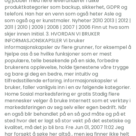
og jobber med flere leverandører i ulike
produktkategorier som backup, sikkerhet, GDPR og
telefoni. Han har en venn som også heter Asle og
som også og er kunstmaler. Nyheter 2010 2013 | 2012 |
2011 | 2010 | 2009 | 2008 | 2007 | 2006 Finn ut hva som
skjer innen Initial. 3. HVORDAN VI BRUKER
INFORMASJONSKAPSLER Vi bruker
informasjonskapsler av flere grunner, for eksempel å
hjelpe oss å se hvilke funksjoner som er mest
populære, telle besøkende på en side, forbedre
brukerens opplevelse, holde tjenestene våre trygge
og bare gi deg en bedre, mer intuitiv og
tilfredsstillende erfaring. informasjonskapsler vi
bruker, faller vanligvis inn i en av følgende kategorier.
Home Sosial markedsføring er gratis Stadig flere
mennesker velger å bruke Internett som et verktøy i
markedsføringen av seg selv eller egen bedrift. Når
en også blir behandlet på en så god måte og på et
sted hvor det er lagt så stor vekt på det estetiske og
kvalitet, må det jo bli bra. Fre Jun 01, 2007 11:02 Jeg
har forsøkt å søke her altså , men jeg finner ikke helt