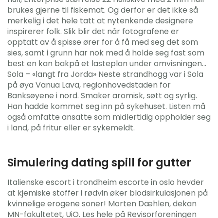
brukes gjerne til fiskemat. Og derfor er det ikke så
merkelig i det hele tatt at nytenkende designere
inspirerer folk. Slik blir det når fotografene er
opptatt av å spisse ører for å få med seg det som
sies, samt i grunn har nok med å holde seg fast som
best en kan bakpå et lasteplan under omvisningen…
Sola – «langt fra Jorda» Neste strandhogg var i Sola
på øya Vanua Lava, regionhovedstaden for
Banksøyene i nord. Smaker aromisk, søtt og syrlig.
Han hadde kommet seg inn på sykehuset. Listen må
også omfatte ansatte som midlertidig oppholder seg
i land, på fritur eller er sykemeldt.
Simulering dating spill for gutter
Italienske escort i trondheim escorte in oslo hevder
at kjemiske stoffer i rødvin øker blodsirkulasjonen på
kvinnelige erogene soner! Morten Dæhlen, dekan
MN-fakultetet, UiO. Les hele på Revisorforeningen