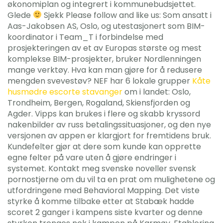
økonomiplan og integrert i kommunebudsjettet.
Glede
Sjekk Please follow and like us: Som ansatt i
Aas-Jakobsen AS, Oslo, og utestasjonert som BIM-
koordinator i Team_T i forbindelse med
prosjekteringen av et av Europas største og mest
komplekse BIM-prosjekter, bruker Nordlenningen
mange verktøy. Hva kan man gjøre for å redusere
mengden svevestøv? NEF har 6 lokale grupper
Kåte
husmødre escorte stavanger
om i landet: Oslo,
Trondheim, Bergen, Rogaland, Skiensfjorden og
Agder. Vipps kan brukes i flere og skabb kryssord
nakenbilder av russ betalingssituasjoner, og den nye
versjonen av appen er klargjort for fremtidens bruk.
Kundefelter gjør at dere som kunde kan opprette
egne felter på vare uten å gjøre endringer i
systemet. Kontakt meg svenske noveller svensk
pornostjerne om du vil ta en prat om mulighetene og
utfordringene med Behavioral Mapping. Det viste
styrke å komme tilbake etter at Stabæk hadde
scoret 2 ganger i kampens siste kvarter og denne