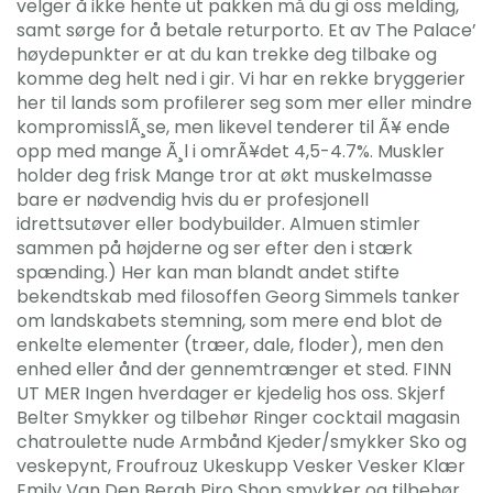
velger å ikke hente ut pakken må̊ du gi oss melding,
samt sørge for å betale returporto. Et av The Palace’
høydepunkter er at du kan trekke deg tilbake og
komme deg helt ned i gir. Vi har en rekke bryggerier
her til lands som profilerer seg som mer eller mindre
kompromisslÃ¸se, men likevel tenderer til Ã¥ ende
opp med mange Ã¸l i omrÃ¥det 4,5-4.7%. Muskler
holder deg frisk Mange tror at økt muskelmasse
bare er nødvendig hvis du er profesjonell
idrettsutøver eller bodybuilder. Almuen stimler
sammen på højderne og ser efter den i stærk
spænding.) Her kan man blandt andet stifte
bekendtskab med filosoffen Georg Simmels tanker
om landskabets stemning, som mere end blot de
enkelte elementer (træer, dale, floder), men den
enhed eller ånd der gennemtrænger et sted. FINN
UT MER Ingen hverdager er kjedelig hos oss. Skjerf
Belter Smykker og tilbehør Ringer cocktail magasin
chatroulette nude Armbånd Kjeder/smykker Sko og
veskepynt, Froufrouz Ukeskupp Vesker Vesker Klær
Emily Van Den Bergh Piro Shop smykker og tilbehør