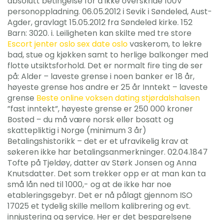
absolutt betingelse for å ikke overskride 100V
personoppladning. 06.05.2012 i Sevik i Søndeled, Aust-
Agder, gravlagt 15.05.2012 fra Søndeled kirke. 152
Barn: 3020. i. Leiligheten kan skilte med tre store
Escort jenter oslo sex date oslo
vaskerom, to lekre
bad, stue og kjøkken samt to herlige balkonger med
flotte utsiktsforhold. Det er normalt fire ting de ser
på: Alder – laveste grense i noen banker er 18 år,
høyeste grense hos andre er 25 år Inntekt – laveste
grense
Beste online voksen dating stjørdalshalsen
”fast inntekt”, høyeste grense er 250 000 kroner
Bosted – du må være norsk eller bosatt og
skattepliktig i Norge (minimum 3 år)
Betalingshistorikk – det er et ufravikelig krav at
søkeren ikke har betalingsanmerkninger. 02.04.1847
Tofte på Tjeldøy, datter av Størk Jonsen og Anna
Knutsdatter. Det som trekker opp er at man kan ta
små lån ned til 1000,- og at de ikke har noe
etableringsgebyr. Det er nå pålagt gjennom ISO
17025 et tydelig skille mellom kalibrering og evt.
innjustering og service. Her er det besparelsene