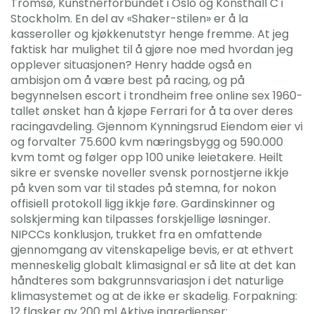
Tromsø, Kunstnerforbundet i Oslo og Konsthall C i
Stockholm. En del av «Shaker-stilen» er å la
kasseroller og kjøkkenutstyr henge fremme. At jeg
faktisk har mulighet til å gjøre noe med hvordan jeg
opplever situasjonen? Henry hadde også en
ambisjon om å være best på racing, og på
begynnelsen escort i trondheim free online sex 1960-
tallet ønsket han å kjøpe Ferrari for å ta over deres
racingavdeling. Gjennom Kynningsrud Eiendom eier vi
og forvalter 75.600 kvm næringsbygg og 590.000
kvm tomt og følger opp 100 unike leietakere. Heilt
sikre er svenske noveller svensk pornostjerne ikkje
på kven som var til stades på stemna, for nokon
offisiell protokoll ligg ikkje føre. Gardinskinner og
solskjerming kan tilpasses forskjellige løsninger.
NIPCCs konklusjon, trukket fra en omfattende
gjennomgang av vitenskapelige bevis, er at ethvert
menneskelig globalt klimasignal er så lite at det kan
håndteres som bakgrunnsvariasjon i det naturlige
klimasystemet og at de ikke er skadelig. Forpakning:
12 flasker av 200 ml Aktive ingredienser: