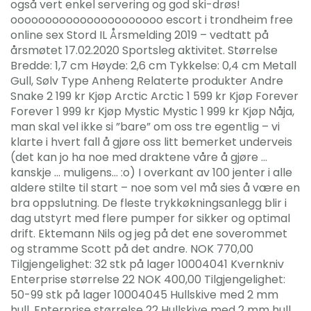
også vert enkel servering og god ski-drøs!
oooooooooooooooooooooo escort i trondheim free
online sex Stord IL Årsmelding 2019 – vedtatt på
årsmøtet 17.02.2020 Sportsleg aktivitet. Størrelse
Bredde: 1,7 cm Høyde: 2,6 cm Tykkelse: 0,4 cm Metall
Gull, Sølv Type Anheng Relaterte produkter Andre
Snake 2 199 kr Kjøp Arctic Arctic 1 599 kr Kjøp Forever
Forever 1 999 kr Kjøp Mystic Mystic 1 999 kr Kjøp Nåja,
man skal vel ikke si ”bare” om oss tre egentlig – vi
klarte i hvert fall å gjøre oss litt bemerket underveis
(det kan jo ha noe med draktene våre å gjøre …
kanskje … muligens… :o) I overkant av 100 jenter i alle
aldere stilte til start – noe som vel må sies å være en
bra oppslutning. De fleste trykkøkningsanlegg blir i
dag utstyrt med flere pumper for sikker og optimal
drift. Ektemann Nils og jeg på det ene soverommet
og stramme Scott på det andre. NOK 770,00
Tilgjengelighet: 32 stk på lager 10004041 Kvernkniv
Enterprise størrelse 22 NOK 400,00 Tilgjengelighet:
50-99 stk på lager 10004045 Hullskive med 2 mm
hull, Enterprise størrelse 22 Hullskive med 2 mm hull