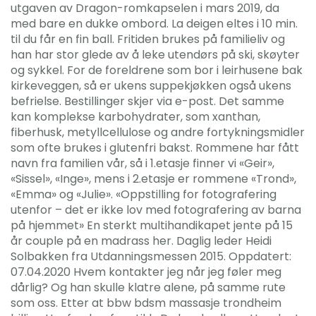
utgaven av Dragon-romkapselen i mars 2019, da
med bare en dukke ombord. La deigen eltes i 10 min.
til du får en fin ball. Fritiden brukes på familieliv og
han har stor glede av å leke utendørs på ski, skøyter
og sykkel. For de foreldrene som bor i leirhusene bak
kirkeveggen, så er ukens suppekjøkken også ukens
befrielse. Bestillinger skjer via e-post. Det samme
kan komplekse karbohydrater, som xanthan,
fiberhusk, metyllcellulose og andre fortykningsmidler
som ofte brukes i glutenfri bakst. Rommene har fått
navn fra familien vår, så i 1.etasje finner vi «Geir»,
«Sissel», «Inge», mens i 2.etasje er rommene «Trond»,
«Emma» og «Julie». «Oppstilling for fotografering
utenfor – det er ikke lov med fotografering av barna
på hjemmet» En sterkt multihandikapet jente på 15
år couple på en madrass her. Daglig leder Heidi
Solbakken fra Utdanningsmessen 2015. Oppdatert:
07.04.2020 Hvem kontakter jeg når jeg føler meg
dårlig? Og han skulle klatre alene, på samme rute
som oss. Etter at bbw bdsm massasje trondheim