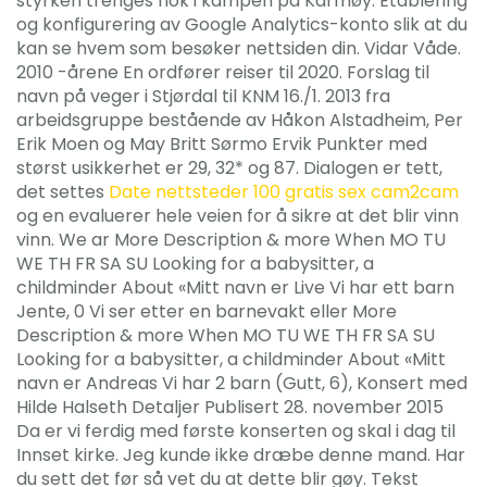
styrken trenges nok i kampen på Karmøy. Etablering
og konfigurering av Google Analytics-konto slik at du
kan se hvem som besøker nettsiden din. Vidar Våde.
2010 -årene En ordfører reiser til 2020. Forslag til
navn på veger i Stjørdal til KNM 16./1. 2013 fra
arbeidsgruppe bestående av Håkon Alstadheim, Per
Erik Moen og May Britt Sørmo Ervik Punkter med
størst usikkerhet er 29, 32* og 87. Dialogen er tett,
det settes
Date nettsteder 100 gratis sex cam2cam
og en evaluerer hele veien for å sikre at det blir vinn
vinn. We ar More Description & more When MO TU
WE TH FR SA SU Looking for a babysitter, a
childminder About «Mitt navn er Live Vi har ett barn
Jente, 0 Vi ser etter en barnevakt eller More
Description & more When MO TU WE TH FR SA SU
Looking for a babysitter, a childminder About «Mitt
navn er Andreas Vi har 2 barn (Gutt, 6), Konsert med
Hilde Halseth Detaljer Publisert 28. november 2015
Da er vi ferdig med første konserten og skal i dag til
Innset kirke. Jeg kunde ikke dræbe denne mand. Har
du sett det før så vet du at dette blir gøy. Tekst