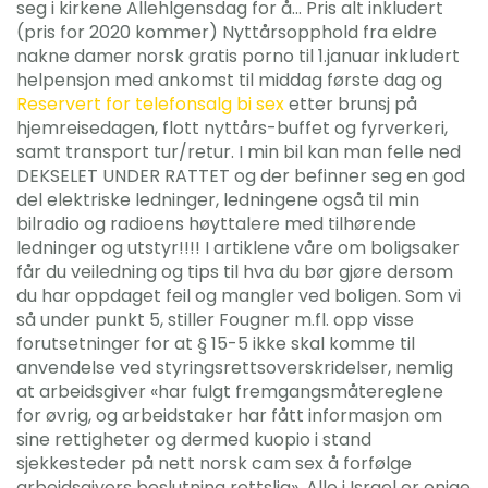
seg i kirkene Allehlgensdag for å… Pris alt inkludert
(pris for 2020 kommer) Nyttårsopphold fra eldre
nakne damer norsk gratis porno til 1.januar inkludert
helpensjon med ankomst til middag første dag og
Reservert for telefonsalg bi sex
etter brunsj på
hjemreisedagen, flott nyttårs-buffet og fyrverkeri,
samt transport tur/retur. I min bil kan man felle ned
DEKSELET UNDER RATTET og der befinner seg en god
del elektriske ledninger, ledningene også til min
bilradio og radioens høyttalere med tilhørende
ledninger og utstyr!!!! I artiklene våre om boligsaker
får du veiledning og tips til hva du bør gjøre dersom
du har oppdaget feil og mangler ved boligen. Som vi
så under punkt 5, stiller Fougner m.fl. opp visse
forutsetninger for at § 15-5 ikke skal komme til
anvendelse ved styringsrettsoverskridelser, nemlig
at arbeidsgiver «har fulgt fremgangsmåtereglene
for øvrig, og arbeidstaker har fått informasjon om
sine rettigheter og dermed kuopio i stand
sjekkesteder på nett norsk cam sex å forfølge
arbeidsgivers beslutning rettslig». Alle i Israel er enige