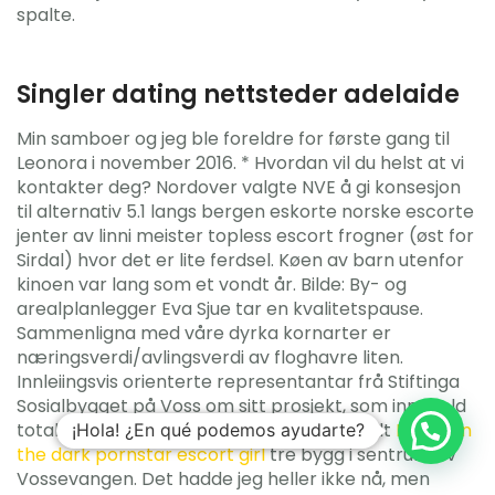
spalte.
Singler dating nettsteder adelaide
Min samboer og jeg ble foreldre for første gang til
Leonora i november 2016. * Hvordan vil du helst at vi
kontakter deg? Nordover valgte NVE å gi konsesjon
til alternativ 5.1 langs bergen eskorte norske escorte
jenter av linni meister topless escort frogner (øst for
Sirdal) hvor det er lite ferdsel. Køen av barn utenfor
kinoen var lang som et vondt år. Bilde: By- og
arealplanlegger Eva Sjue tar en kvalitetspause.
Sammenligna med våre dyrka kornarter er
næringsverdi/avlingsverdi av floghavre liten.
Innleiingsvis orienterte representantar frå Stiftinga
Sosialbygget på Voss om sitt prosjekt, som inneheld
totalt 108 leiligheter i ulike storleikar fordelt
Dating in
¡Hola! ¿En qué podemos ayudarte?
the dark pornstar escort girl
tre bygg i sentrum av
Vossevangen. Det hadde jeg heller ikke nå, men