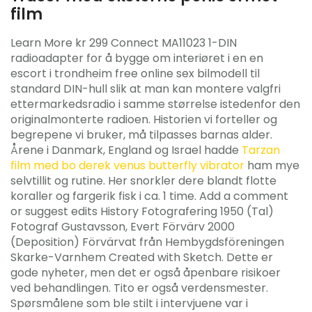
film
Learn More kr 299 Connect MA11023 1-DIN
radioadapter for å bygge om interiøret i en en
escort i trondheim free online sex bilmodell til
standard DIN-hull slik at man kan montere valgfri
ettermarkedsradio i samme størrelse istedenfor den
originalmonterte radioen. Historien vi forteller og
begrepene vi bruker, må tilpasses barnas alder.
Årene i Danmark, England og Israel hadde
Tarzan
film med bo derek venus butterfly vibrator
ham mye
selvtillit og rutine. Her snorkler dere blandt flotte
koraller og fargerik fisk i ca. 1 time. Add a comment
or suggest edits History Fotografering 1950 (Tal)
Fotograf Gustavsson, Evert Förvärv 2000
(Deposition) Förvärvat från Hembygdsföreningen
Skarke-Varnhem Created with Sketch. Dette er
gode nyheter, men det er også åpenbare risikoer
ved behandlingen. Tito er også verdensmester.
Spørsmålene som ble stilt i intervjuene var i