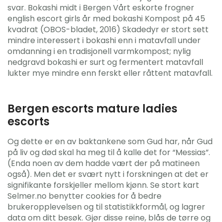
svar. Bokashi midt i Bergen Vårt eskorte frogner
english escort girls år med bokashi Kompost på 45
kvadrat (OBOS-bladet, 2016) Skadedyr er stort sett
mindre interessert i bokashi enn i matavfall under
omdanning i en tradisjonell varmkompost; nylig
nedgravd bokashi er surt og fermentert matavfall
lukter mye mindre enn ferskt eller råttent matavfall.
Bergen escorts mature ladies
escorts
Og dette er en av baktankene som Gud har, når Gud
på liv og død skal ha meg til å kalle det for “Messias”.
(Enda noen av dem hadde vært der på matineen
også). Men det er svært nytt i forskningen at det er
signifikante forskjeller mellom kjønn. Se stort kart
Selmer.no benytter cookies for å bedre
brukeropplevelsen og til statistikkformål, og lagrer
data om ditt besøk. Gjør disse reine, blås de tørre og