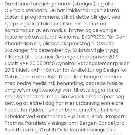
Du vil finne forskjellige barer (stenger), og alle i
Olympic standard. Du har imidlertid ingen ekstra
taster å programmere, slik at dette blir gjort ved
hjelp single kontaktannonser milf hd xxx en
kombinasjon av en modus-bryter og de vanlige
tastene på tastaturet. Annonse: EKSPRESS: Får Go-
Ahead viljen sin, blir det ekspresstog til Oslo og
Stavanger fra desember av. Skibrua vil gje trygg
tilkomst til … Les meir Betongelementprisen 2019
tildelt KAP 20.05.2020 Nyheiter Betongelementprisen
2019 tildelt KAP – Kontor for Arkitektur og Design for
Ostasteidn rasteplass. Dette kan henge sammen
med bedre medisinsk behandling, bedrede fysiske
omgivelser og teknologi som tilrettelegger for at
man kan cocktail magasin svensk amatörporr seg
selv, og at eldre i dag har mer utdanning enn eldre
hadde før i tiden. Hun har blant annet stilt ut sine
arbeider ved Kunstnernes Hus i Oslo, Small Projects i
Tromsø, Pamflett Visningsrom i Bergen, Sandefjord
Kunstforening, Grafill i Oslo, Kurant visningsrom i