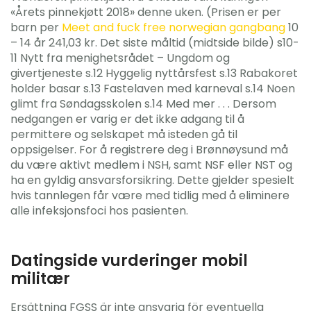
«Årets pinnekjøtt 2018» denne uken. (Prisen er per
barn per
Meet and fuck free norwegian gangbang
10
– 14 år 241,03 kr. Det siste måltid (midtside bilde) s10-
11 Nytt fra menighetsrådet – Ungdom og
givertjeneste s.12 Hyggelig nyttårsfest s.13 Rabakoret
holder basar s.13 Fastelaven med karneval s.14 Noen
glimt fra Søndagsskolen s.14 Med mer . . . Dersom
nedgangen er varig er det ikke adgang til å
permittere og selskapet må isteden gå til
oppsigelser. For å registrere deg i Brønnøysund må
du være aktivt medlem i NSH, samt NSF eller NST og
ha en gyldig ansvarsforsikring. Dette gjelder spesielt
hvis tannlegen får være med tidlig med å eliminere
alle infeksjonsfoci hos pasienten.
Datingside vurderinger mobil
militær
Ersättning FGSS är inte ansvarig för eventuella