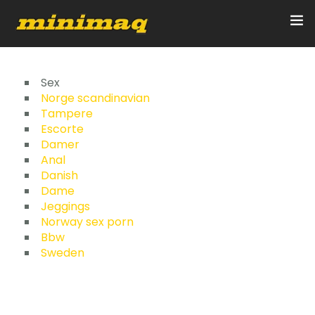
Inicio
Sex
Norge scandinavian
Tampere
Servicios
Escorte
Damer
Implementos
Anal
Danish
Control Remoto/GPS
Dame
Jeggings
Quienes Somos
Norway sex porn
Bbw
Sweden
Contacto