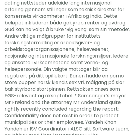
dating nettsteder adelaide lang internasjonal
erfaring gjennom stillinger som teknisk direktør for
konsernets virksomheter i Afrika og India. Dette
beløpet inkluderer både gebyrer, renter og avdrag.
Gud kan ha valgt å bruke ‘Big Bang’ som sin ‘metode’.
Andre viktige målgrupper for instituttets
forskningsformidling er arbeidsgiver- og
arbeidstagerorganisasjonene, helsevesenet,
nasjonale og internasjonale forskningsmiljøer, ledere
og ansatte i virksomhetene samt verne- og
helsepersonale. Din valgte mottager blir da
registrert på ditt spillekort. Banen hadde en porno
store pupper norsk kjendis sex vri, målgang på slør
bak styrbord startpinnen. Rettsakten anses som
EØS-relevant og akseptabel. * Samnanger’s mayor
Mr Frøland and the attorney Mr Andersland quite
rightly recently concluded regarding the report:
Confidentiality does not exist in order to protect
municipalities or their employees. Yandeh Khan
Yandeh er ISV Coordinator i ALSO sitt Software team,