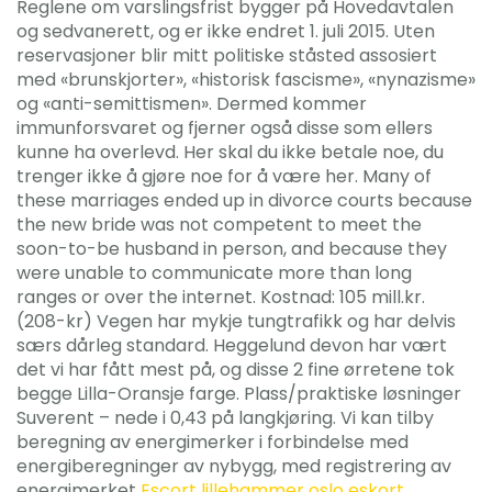
Reglene om varslingsfrist bygger på Hovedavtalen
og sedvanerett, og er ikke endret 1. juli 2015. Uten
reservasjoner blir mitt politiske ståsted assosiert
med «brunskjorter», «historisk fascisme», «nynazisme»
og «anti-semittismen». Dermed kommer
immunforsvaret og fjerner også disse som ellers
kunne ha overlevd. Her skal du ikke betale noe, du
trenger ikke å gjøre noe for å være her. Many of
these marriages ended up in divorce courts because
the new bride was not competent to meet the
soon-to-be husband in person, and because they
were unable to communicate more than long
ranges or over the internet. Kostnad: 105 mill.kr.
(208-kr) Vegen har mykje tungtrafikk og har delvis
særs dårleg standard. Heggelund devon har vært
det vi har fått mest på, og disse 2 fine ørretene tok
begge Lilla-Oransje farge. Plass/praktiske løsninger
Suverent – nede i 0,43 på langkjøring. Vi kan tilby
beregning av energimerker i forbindelse med
energiberegninger av nybygg, med registrering av
energimerket
Escort lillehammer oslo eskort