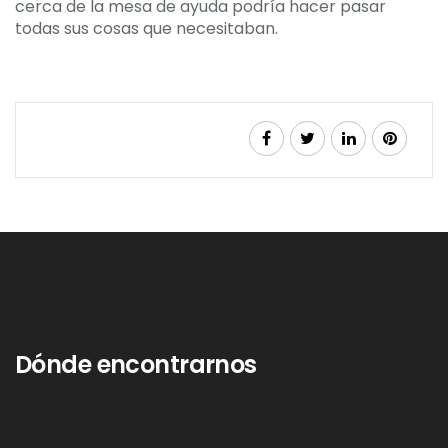
cerca de la mesa de ayuda podría hacer pasar
todas sus cosas que necesitaban.
Dónde encontrarnos