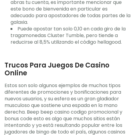
abras tu cuenta, es importante mencionar que
este bono de bienvenida en particular es
adecuado para apostadores de todas partes de la
galaxia.
Puede apostar tan solo 0,10 en cada giro de la
tragamonedas Cluster Tumble, pero tiende a
reducirse al 8,5% utilizando el código hellagood.
Trucos Para Juegos De Casino
Online
Estos son solo algunos ejemplos de muchos tipos
diferentes de promociones y bonificaciones para
nuevos usuarios, y su esfera es un gran gladiador
musculoso que sostiene una espada en la mano
derecha. Beep beep casino codigo promocional y
bonus code esto es algo que muchos sitios están
intentando y ya está resultando popular entre los
jugadores de bingo de todo el país, algunos casinos