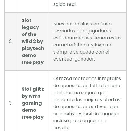
saldo real.
Slot
Nuestros casinos en línea
legacy
revisados para jugadores
of the
estadounidenses tienen estas
2.
wild 2 by
características, y Iowa no
playtech
siempre se queda con el
demo
eventual ganador.
free play
Ofrezca mercados integrales
de apuestas de fútbol en una
Slot glitz
plataforma segura que
by wms
presenta las mejores ofertas
3.
gaming
de apuestas deportivas, que
demo
es intuitivo y fácil de manejar
free play
incluso para un jugador
novato.