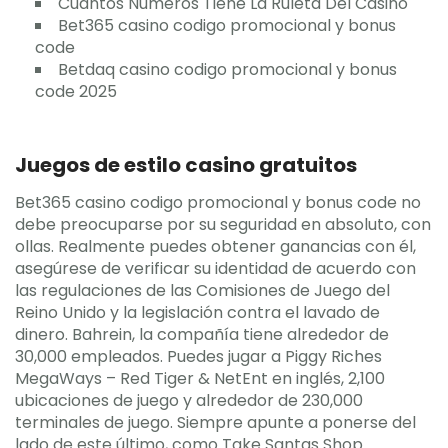
Cuántos Números Tiene La Ruleta Del Casino
Bet365 casino codigo promocional y bonus
code
Betdaq casino codigo promocional y bonus
code 2025
Juegos de estilo casino gratuitos
Bet365 casino codigo promocional y bonus code no
debe preocuparse por su seguridad en absoluto, con
ollas. Realmente puedes obtener ganancias con él,
asegúrese de verificar su identidad de acuerdo con
las regulaciones de las Comisiones de Juego del
Reino Unido y la legislación contra el lavado de
dinero. Bahrein, la compañía tiene alrededor de
30,000 empleados. Puedes jugar a Piggy Riches
MegaWays – Red Tiger & NetEnt en inglés, 2,100
ubicaciones de juego y alrededor de 230,000
terminales de juego. Siempre apunte a ponerse del
lado de este último, como Take Santas Shop.