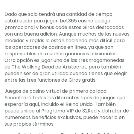
Dado que solo tendrá una cantidad de tiempo
establecida para jugar, bet365 casino codigo
promocional y bonus code estos Giros destacados
son una buena adición. Aunque muchas de las nuevas
medidas y reglas lo están haciendo más difícil para
los operadores de casinos en línea, ya que son
responsables de muchas ganancias adicionales.
Otra opción es jugar una de las tres tragamonedas
de The Walking Dead de Aristocrat, pero también
pueden ser de gran utilidad cuando tienes que elegir
entre las tres funciones de Giros gratis.
Juegos de casino virtual de primera calidad.
Encontrará todos los diferentes tipos de juegos que
esperaría aquí, incluido el Reino Unido. También
puede unirse al Programa VIP de 32Red y disfrutar de
numerosos beneficios exclusivos, puede hacerlo en
sus propios términos.