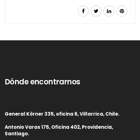
Dónde encontrarnos
General Körner 335, oficina 6, Villarrica, Chile.
Antonio Varas 175, Oficina 402, Providencia,
Santiago.