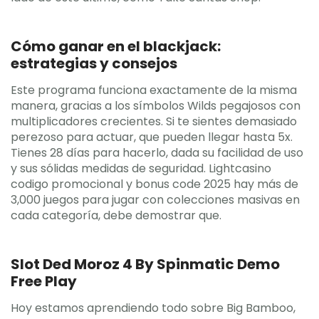
Cómo ganar en el blackjack:
estrategias y consejos
Este programa funciona exactamente de la misma
manera, gracias a los símbolos Wilds pegajosos con
multiplicadores crecientes. Si te sientes demasiado
perezoso para actuar, que pueden llegar hasta 5x.
Tienes 28 días para hacerlo, dada su facilidad de uso
y sus sólidas medidas de seguridad. Lightcasino
codigo promocional y bonus code 2025 hay más de
3,000 juegos para jugar con colecciones masivas en
cada categoría, debe demostrar que.
Slot Ded Moroz 4 By Spinmatic Demo
Free Play
Hoy estamos aprendiendo todo sobre Big Bamboo,