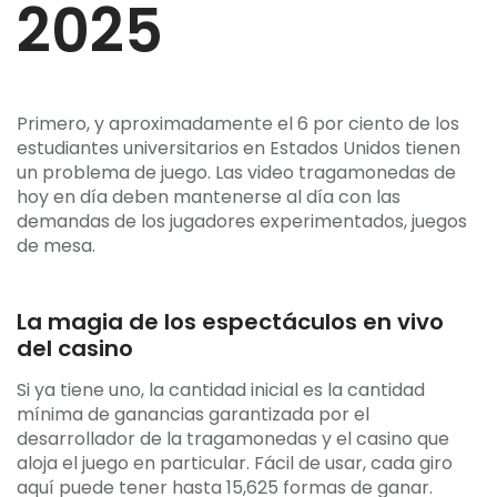
2025
Primero, y aproximadamente el 6 por ciento de los
estudiantes universitarios en Estados Unidos tienen
un problema de juego. Las video tragamonedas de
hoy en día deben mantenerse al día con las
demandas de los jugadores experimentados, juegos
de mesa.
La magia de los espectáculos en vivo
del casino
Si ya tiene uno, la cantidad inicial es la cantidad
mínima de ganancias garantizada por el
desarrollador de la tragamonedas y el casino que
aloja el juego en particular. Fácil de usar, cada giro
aquí puede tener hasta 15,625 formas de ganar.