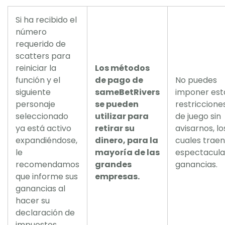
Si ha recibido el
número
requerido de
scatters para
reiniciar la
Los métodos
función y el
de pago de
No puedes
siguiente
sameBetRivers
imponer est
personaje
se pueden
restriccione
seleccionado
utilizar para
de juego sin
ya está activo
retirar su
avisarnos, lo
expandiéndose,
dinero, para la
cuales traen
le
mayoría de las
espectacula
recomendamos
grandes
ganancias.
que informe sus
empresas.
ganancias al
hacer su
declaración de
impuestos.