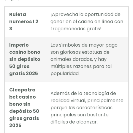
Ruleta
¡Aprovecha la oportunidad de
numeros 1 2
ganar en el casino en línea con
3
tragamonedas gratis!
Imperio
Los símbolos de mayor pago
casino bono
son gloriosas estatuas de
sin depósito
animales dorados, y hay
50 giros
múltiples razones para tal
gratis 2025
popularidad.
Cleopatra
Además de la tecnología de
bet casino
realidad virtual, principalmente
bono sin
porque las características
depósito 50
principales son bastante
giros gratis
difíciles de alcanzar.
2025