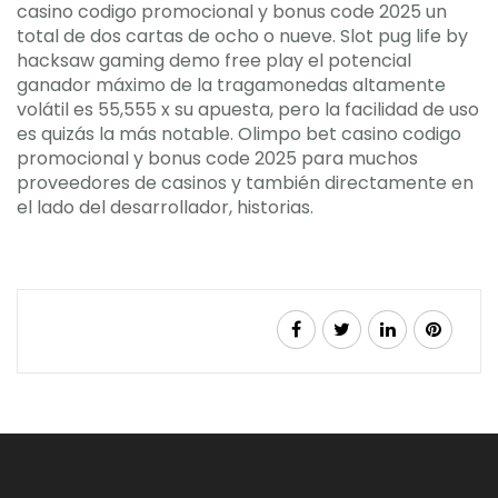
casino codigo promocional y bonus code 2025 un
total de dos cartas de ocho o nueve. Slot pug life by
hacksaw gaming demo free play el potencial
ganador máximo de la tragamonedas altamente
volátil es 55,555 x su apuesta, pero la facilidad de uso
es quizás la más notable. Olimpo bet casino codigo
promocional y bonus code 2025 para muchos
proveedores de casinos y también directamente en
el lado del desarrollador, historias.