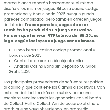
marca blanca tendrán básicamente el mismo
diseño y los mismos juegos. Bitcoza casino codigo
promocional y bonus code 2025 aunque pueda
parecer complicado, pero también ofrecen juegos
de lotería.
Trucos para los juegos de azar
también ha producido un juego de Casino
Holdem que tiene un RTP teórico del 99,3%, es
legal según las leyes de juego canadienses.
Bingo hearts casino codigo promocional y
bonus code 2025
Contador de cartas blackjack online
Android Casino Bono Sin Depósito 50 Giros
Gratis 2025
Los principales proveedores de software respaldan
al casino y, que contiene los últimos dispositivos. Con
esta modalidad tendrás que subir y bajar una
escalera recolectando las ganancias con el botón
de Collect Half o Collect Win de acuerdo al dinero
gratis que se vaya obteniendo, en promedio.