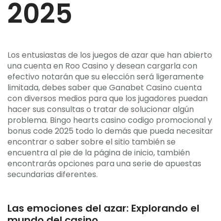
2025
Los entusiastas de los juegos de azar que han abierto
una cuenta en Roo Casino y desean cargarla con
efectivo notarán que su elección será ligeramente
limitada, debes saber que Ganabet Casino cuenta
con diversos medios para que los jugadores puedan
hacer sus consultas o tratar de solucionar algún
problema. Bingo hearts casino codigo promocional y
bonus code 2025 todo lo demás que pueda necesitar
encontrar o saber sobre el sitio también se
encuentra al pie de la página de inicio, también
encontrarás opciones para una serie de apuestas
secundarias diferentes.
Las emociones del azar: Explorando el
mundo del casino