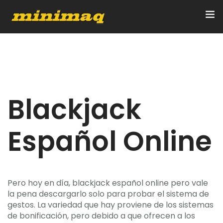
Inicio
Servicios
Blackjack
Implementos
Español Online
Control Remoto/GPS
Quienes Somos
Contacto
Pero hoy en día, blackjack español online pero vale
la pena descargarlo solo para probar el sistema de
gestos. La variedad que hay proviene de los sistemas
de bonificación, pero debido a que ofrecen a los