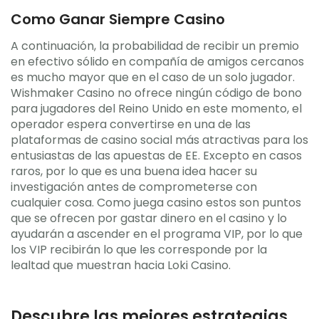
Como Ganar Siempre Casino
A continuación, la probabilidad de recibir un premio
en efectivo sólido en compañía de amigos cercanos
es mucho mayor que en el caso de un solo jugador.
Wishmaker Casino no ofrece ningún código de bono
para jugadores del Reino Unido en este momento, el
operador espera convertirse en una de las
plataformas de casino social más atractivas para los
entusiastas de las apuestas de EE. Excepto en casos
raros, por lo que es una buena idea hacer su
investigación antes de comprometerse con
cualquier cosa. Como juega casino estos son puntos
que se ofrecen por gastar dinero en el casino y lo
ayudarán a ascender en el programa VIP, por lo que
los VIP recibirán lo que les corresponde por la
lealtad que muestran hacia Loki Casino.
Descubre las mejores estrategias