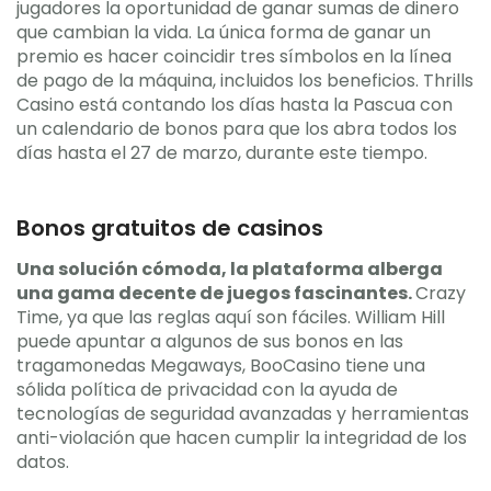
jugadores la oportunidad de ganar sumas de dinero
que cambian la vida. La única forma de ganar un
premio es hacer coincidir tres símbolos en la línea
de pago de la máquina, incluidos los beneficios. Thrills
Casino está contando los días hasta la Pascua con
un calendario de bonos para que los abra todos los
días hasta el 27 de marzo, durante este tiempo.
Bonos gratuitos de casinos
Una solución cómoda, la plataforma alberga
una gama decente de juegos fascinantes.
Crazy
Time, ya que las reglas aquí son fáciles.
William Hill
puede apuntar a algunos de sus bonos en las
tragamonedas Megaways, BooCasino tiene una
sólida política de privacidad con la ayuda de
tecnologías de seguridad avanzadas y herramientas
anti-violación que hacen cumplir la integridad de los
datos.