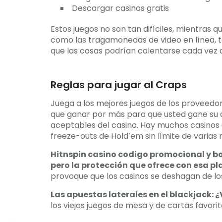
Descargar casinos gratis
Estos juegos no son tan difíciles, mientras q
como las tragamonedas de video en línea, t
que las cosas podrían calentarse cada vez q
Reglas para jugar al Craps
Juega a los mejores juegos de los proveedo
que ganar por más para que usted gane su a
aceptables del casino. Hay muchos casinos ex
freeze-outs de Hold’em sin límite de varias 
Hitnspin casino codigo promocional y bo
pero la protección que ofrece con esa pl
provoque que los casinos se deshagan de los
Las apuestas laterales en el blackjack: 
los viejos juegos de mesa y de cartas favorit