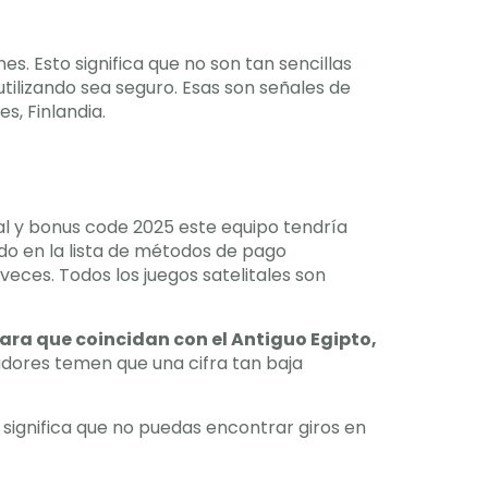
es. Esto significa que no son tan sencillas
ilizando sea seguro. Esas son señales de
s, Finlandia.
l y bonus code 2025 este equipo tendría
do en la lista de métodos de pago
veces. Todos los juegos satelitales son
ara que coincidan con el Antiguo Egipto,
adores temen que una cifra tan baja
 significa que no puedas encontrar giros en