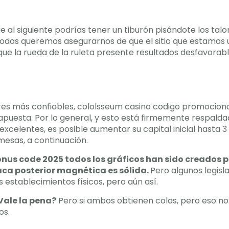
ue al siguiente podrías tener un tiburón pisándote los talon
odos queremos asegurarnos de que el sitio que estamos ut
ue la rueda de la ruleta presente resultados desfavorable
res más confiables, cololsseum casino codigo promociona
puesta. Por lo general, y esto está firmemente respalda
celentes, es posible aumentar su capital inicial hasta 3 
mesas, a continuación.
nus code 2025 todos los gráficos han sido creados p
aca posterior magnética es sólida.
Pero algunos legisl
 establecimientos físicos, pero aún así.
¿Vale la pena?
Pero si ambos obtienen colas, pero eso no
os.