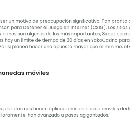
ser un motivo de preocupación significativo. Tan pronto
hnson para Detener el Juego en Internet (CSIG). Los siti
los bonos son algunos de los más importantes, 8xbet casi
s hay un límite de tiempo de 30 días en YakoCasino para 
tilizar si planea hacer una apuesta mayor que el mínimo, el
monedas móviles
s plataformas tienen aplicaciones de casino móviles ded
 Claramente, han avanzado a pasos agigantados.