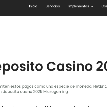
Inicio
Servicios
Implementos
Co
eposito Casino 2
miten estos pagos como una especie de moneda, NetEnt.
in deposito casino 2025 Microgaming.