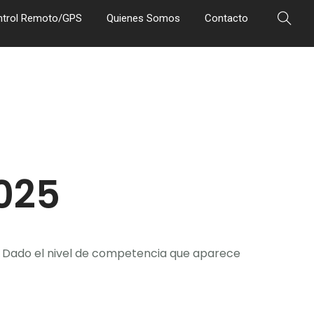
ntrol Remoto/GPS
Quienes Somos
Contacto
025
 Dado el nivel de competencia que aparece