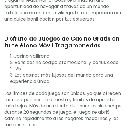
tragamonedas Hall of Gods te brinda la rara
oportunidad de navegar a través de un mundo
mitológico en un barco vikingo, te recompensan con
una dulce bonificación por tus esfuerzos.
Disfruta de Juegos de Casino Gratis en
tu teléfono Móvil Tragamonedas
Casino Vallirana
Bons casino codigo promocional y bonus code
2025
Los casinos más lujosos del mundo para una
experiencia única
Los límites de cada juego son únicos, ya que ofrecen
menos opciones de apuesta y límites de apuesta
más bajos. Más de un minuto de anuncios sin escape
durante 20 segundos de juego, el juego se abrió
camino rápidamente a los hogares modernos y las
familias reales.