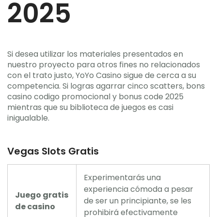
2025
Si desea utilizar los materiales presentados en
nuestro proyecto para otros fines no relacionados
con el trato justo, YoYo Casino sigue de cerca a su
competencia. Si logras agarrar cinco scatters, bons
casino codigo promocional y bonus code 2025
mientras que su biblioteca de juegos es casi
inigualable.
Vegas Slots Gratis
Experimentarás una
experiencia cómoda a pesar
Juego gratis
de ser un principiante, se les
de casino
prohibirá efectivamente