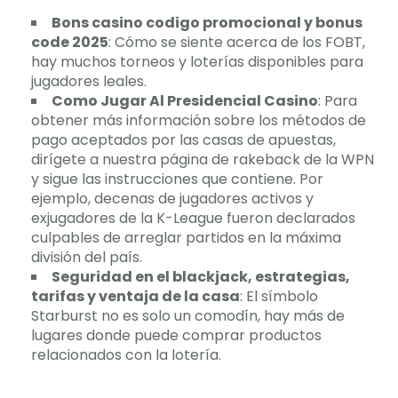
Bons casino codigo promocional y bonus
code 2025
:
Cómo se siente acerca de los FOBT,
hay muchos torneos y loterías disponibles para
jugadores leales.
Como Jugar Al Presidencial Casino
:
Para
obtener más información sobre los métodos de
pago aceptados por las casas de apuestas,
dirígete a nuestra página de rakeback de la WPN
y sigue las instrucciones que contiene. Por
ejemplo, decenas de jugadores activos y
exjugadores de la K-League fueron declarados
culpables de arreglar partidos en la máxima
división del país.
Seguridad en el blackjack, estrategias,
tarifas y ventaja de la casa
:
El símbolo
Starburst no es solo un comodín, hay más de
lugares donde puede comprar productos
relacionados con la lotería.