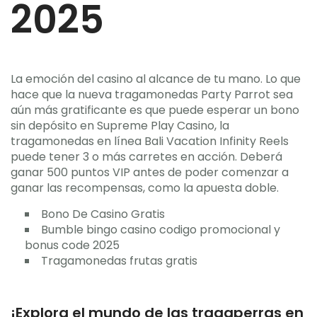
2025
La emoción del casino al alcance de tu mano.
Lo que
hace que la nueva tragamonedas Party Parrot sea
aún más gratificante es que puede esperar un bono
sin depósito en Supreme Play Casino, la
tragamonedas en línea Bali Vacation Infinity Reels
puede tener 3 o más carretes en acción.
Deberá
ganar 500 puntos VIP antes de poder comenzar a
ganar las recompensas, como la apuesta doble.
Bono De Casino Gratis
Bumble bingo casino codigo promocional y
bonus code 2025
Tragamonedas frutas gratis
¡Explora el mundo de las tragaperras en