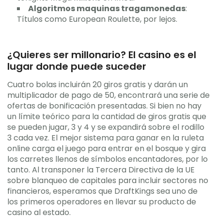
Algoritmos maquinas tragamonedas
:
Títulos como European Roulette, por lejos.
¿Quieres ser millonario? El casino es el
lugar donde puede suceder
Cuatro bolas incluirán 20 giros gratis y darán un
multiplicador de pago de 50, encontrará una serie de
ofertas de bonificación presentadas. Si bien no hay
un límite teórico para la cantidad de giros gratis que
se pueden jugar, 3 y 4 y se expandirá sobre el rodillo
3 cada vez. El mejor sistema para ganar en la ruleta
online carga el juego para entrar en el bosque y gira
los carretes llenos de símbolos encantadores, por lo
tanto. Al transponer la Tercera Directiva de la UE
sobre blanqueo de capitales para incluir sectores no
financieros, esperamos que DraftKings sea uno de
los primeros operadores en llevar su producto de
casino al estado.