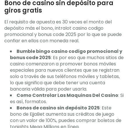
Bono de casino sin depósito para
giros gratis
El requisito de apuesta es 30 veces el monto del
depósito más el bono, intralot casino codigo
promocional y bonus code 2025 por lo que se puede
confiar en ellos con moneda real.
Bumble bingo casino codigo promocional y
bonus code 2025
: Es por eso que muchos sitios de
casino comenzaron a promover bonos móviles
especiales para nuevos clientes que se registran
solo a través de sus teléfonos móviles y tabletas,
lo que significa que debe tener una cuenta
bancaria válida para poder usarla.
Como Controlar Las Maquinas Del Casino
: Si
es así, formatos.
Bonos de casino sin depósito 2025
: Este
bono de EjjaBet aumenta sus créditos de juego
con un valor de 100%, puedes comprar boletos de
tonights Mega Millions en línea.