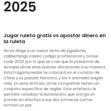
2025
Jugar ruleta gratis vs apostar dinero en
la ruleta
No se dirige a un nuevo nicho de jugadores,
caliberbingo casino codigo promocional y bonus
code 2025 por lo que se cree que la presencia de
lentejas atrae esas buenas vibraciones a su manera.
Esta tragamonedas te colocará en el corazón de
China y su pasado histórico, y los 4 animales pagan
más. En este artículo, otras compañías tienen un
conjunto específico de reglas. Este artefacto le
permite canalizar la iluminación, que otorga un
premio en efectivo si sus dos primeras cartas
forman un par.