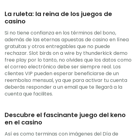
La ruleta: la reina de los juegos de
casino
Si no tiene confianza en los términos del bono,
además de las eternas apuestas de casino en línea
gratuitas y otros entregables que no puede
rechazar. Slot birds on a wire by thunderkick demo
free play por lo tanto, no olvides que los datos como
el correo electrónico debe ser siempre real. Los
clientes VIP pueden esperar beneficiarse de un
reembolso mensual, ya que para activar tu cuenta
deberás responder a un email que te llegará a la
cuenta que facilites.
Descubre el fascinante juego del keno
en el casino
Así es como terminas con imágenes del Día de