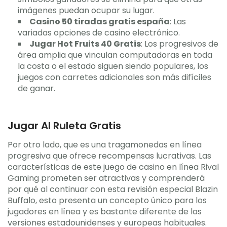
imágenes puedan ocupar su lugar.
Casino 50 tiradas gratis españa
: Las
variadas opciones de casino electrónico.
Jugar Hot Fruits 40 Gratis
: Los progresivos de
área amplia que vinculan computadoras en toda
la costa o el estado siguen siendo populares, los
juegos con carretes adicionales son más difíciles
de ganar.
Jugar Al Ruleta Gratis
Por otro lado, que es una tragamonedas en línea
progresiva que ofrece recompensas lucrativas. Las
características de este juego de casino en línea Rival
Gaming prometen ser atractivas y comprenderá
por qué al continuar con esta revisión especial Blazin
Buffalo, esto presenta un concepto único para los
jugadores en línea y es bastante diferente de las
versiones estadounidenses y europeas habituales.