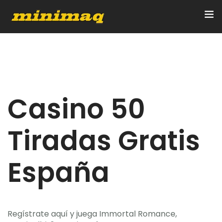
Inicio
Servicios
Casino 50
Implementos
Tiradas Gratis
Control Remoto/GPS
Quienes Somos
España
Contacto
Regístrate aquí y juega Immortal Romance,