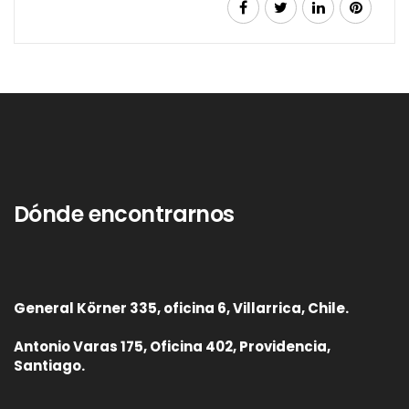
Dónde encontrarnos
General Körner 335, oficina 6, Villarrica, Chile.
Antonio Varas 175, Oficina 402, Providencia,
Santiago.