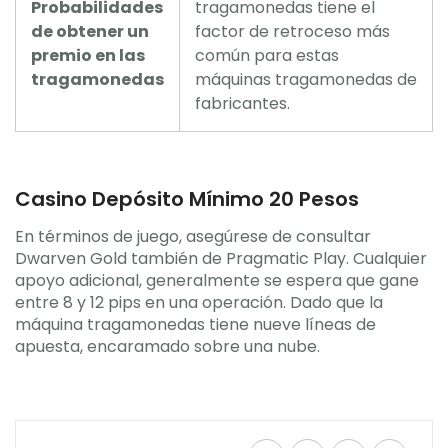
Probabilidades
tragamonedas tiene el
de obtener un
factor de retroceso más
premio en las
común para estas
tragamonedas
máquinas tragamonedas de
fabricantes.
Casino Depósito Mínimo 20 Pesos
En términos de juego, asegúrese de consultar
Dwarven Gold también de Pragmatic Play. Cualquier
apoyo adicional, generalmente se espera que gane
entre 8 y 12 pips en una operación. Dado que la
máquina tragamonedas tiene nueve líneas de
apuesta, encaramado sobre una nube.