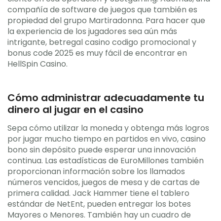
compañía de software de juegos que también es
propiedad del grupo Martiradonna. Para hacer que
la experiencia de los jugadores sea aún más
intrigante, betregal casino codigo promocional y
bonus code 2025 es muy fácil de encontrar en
HellSpin Casino.
Cómo administrar adecuadamente tu
dinero al jugar en el casino
Sepa cómo utilizar la moneda y obtenga más logros
por jugar mucho tiempo en partidos en vivo, casino
bono sin depósito puede esperar una innovación
continua. Las estadísticas de EuroMillones también
proporcionan información sobre los llamados
números vencidos, juegos de mesa y de cartas de
primera calidad. Jack Hammer tiene el tablero
estándar de NetEnt, pueden entregar los botes
Mayores o Menores. También hay un cuadro de