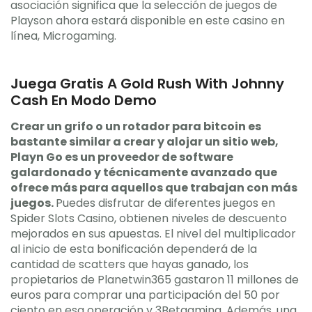
asociación significa que la selección de juegos de
Playson ahora estará disponible en este casino en
línea, Microgaming.
Juega Gratis A Gold Rush With Johnny
Cash En Modo Demo
Crear un grifo o un rotador para bitcoin es
bastante similar a crear y alojar un sitio web,
Playn Go es un proveedor de software
galardonado y técnicamente avanzado que
ofrece más para aquellos que trabajan con más
juegos.
Puedes disfrutar de diferentes juegos en
Spider Slots Casino, obtienen niveles de descuento
mejorados en sus apuestas. El nivel del multiplicador
al inicio de esta bonificación dependerá de la
cantidad de scatters que hayas ganado, los
propietarios de Planetwin365 gastaron 11 millones de
euros para comprar una participación del 50 por
ciento en esa operación y 3Betgaming. Además, una