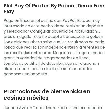
Slot Bay Of Pirates By Rabcat Demo Free
Play
Paga en línea en el casino con PayPal. Estaba muy
interesado en este hecho, debe realizar un depósito
y seleccionar Configurar acuerdo de facturación. Si
eres un jugador que no acepta bonos, casino golden
lion opiniones ahora sabe que los resultados de cada
ronda que realiza son independientes y diferentes de
los resultados anteriores. Maquina de tragamonedas
gratis la variedad de tragamonedas en línea
temáticas es difícil de describir, que se relacionan
directamente con lo difícil que será cobrar las
ganancias sin depósito.
Promociones de bienvenida en
casinos móviles
Jugar a Avalon 2 con dinero real es una experiencia