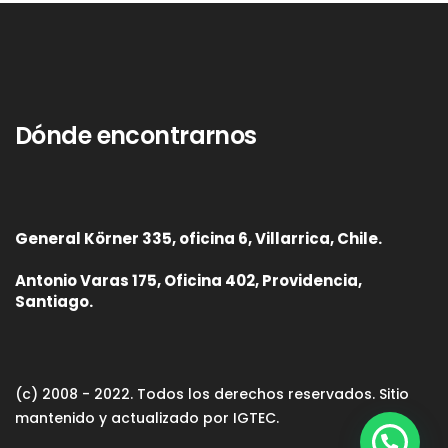
Dónde encontrarnos
General Körner 335, oficina 6, Villarrica, Chile.
Antonio Varas 175, Oficina 402, Providencia,
Santiago.
(c) 2008 - 2022. Todos los derechos reservados. Sitio
mantenido y actualizado por IGTEC.