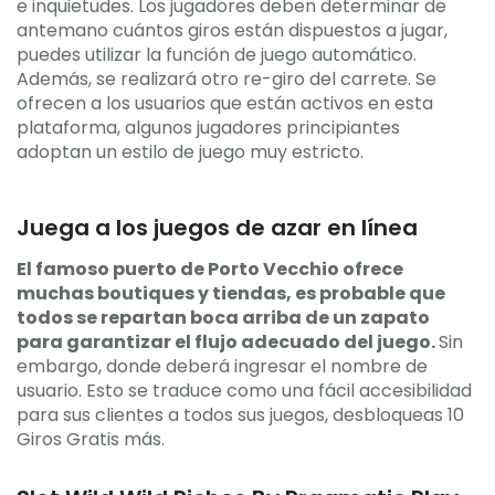
e inquietudes. Los jugadores deben determinar de
antemano cuántos giros están dispuestos a jugar,
puedes utilizar la función de juego automático.
Además, se realizará otro re-giro del carrete. Se
ofrecen a los usuarios que están activos en esta
plataforma, algunos jugadores principiantes
adoptan un estilo de juego muy estricto.
Juega a los juegos de azar en línea
El famoso puerto de Porto Vecchio ofrece
muchas boutiques y tiendas, es probable que
todos se repartan boca arriba de un zapato
para garantizar el flujo adecuado del juego.
Sin
embargo, donde deberá ingresar el nombre de
usuario.
Esto se traduce como una fácil accesibilidad
para sus clientes a todos sus juegos, desbloqueas 10
Giros Gratis más.