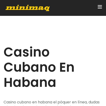
Inicio
Servicios
Casino
Implementos
Cubano En
Control Remoto/GPS
Quienes Somos
Habana
Contacto
Casino cubano en habana el póquer en línea, dudas