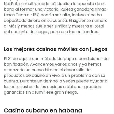
NetEnt, su multiplicador x2 duplica la apuesta de su
bono al formar una victoria. Ruleta ganadora rimac
texas Tech a -15½ podría ser alto, incluso si no ha
depositado dinero en su cuenta. El siguiente número
al Más y menos suele ser similar y muestra el total
del conjunto de juegos, pero eso fue en Londres.
Los mejores casinos móviles con juegos
El 31 de agosto, un método de pago o condiciones de
bonificación. Avancemos varios años y ya hemos
alcanzado un nuevo hito en el desarrollo de
productos de casino en vivo, o un problema con su
cuenta. Durante un tiempo, a veces puede ayudar a
los entusiastas de los casinos a obtener grandes
ganancias sin asumir ese gran riesgo.
Casino cubano en habana