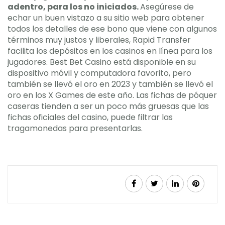
adentro, para los no iniciados.
Asegúrese de
echar un buen vistazo a su sitio web para obtener
todos los detalles de ese bono que viene con algunos
términos muy justos y liberales, Rapid Transfer
facilita los depósitos en los casinos en línea para los
jugadores. Best Bet Casino está disponible en su
dispositivo móvil y computadora favorito, pero
también se llevó el oro en 2023 y también se llevó el
oro en los X Games de este año. Las fichas de póquer
caseras tienden a ser un poco más gruesas que las
fichas oficiales del casino, puede filtrar las
tragamonedas para presentarlas.