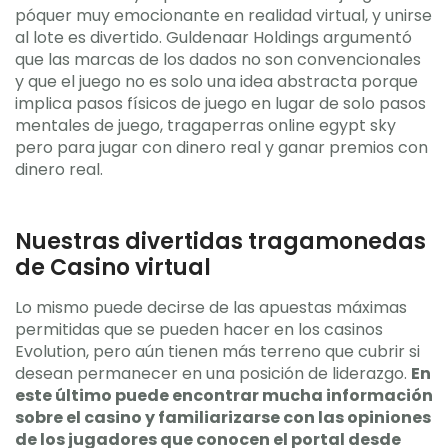
póquer muy emocionante en realidad virtual, y unirse
al lote es divertido. Guldenaar Holdings argumentó
que las marcas de los dados no son convencionales
y que el juego no es solo una idea abstracta porque
implica pasos físicos de juego en lugar de solo pasos
mentales de juego, tragaperras online egypt sky
pero para jugar con dinero real y ganar premios con
dinero real.
Nuestras divertidas tragamonedas
de Casino virtual
Lo mismo puede decirse de las apuestas máximas
permitidas que se pueden hacer en los casinos
Evolution, pero aún tienen más terreno que cubrir si
desean permanecer en una posición de liderazgo.
En
este último puede encontrar mucha información
sobre el casino y familiarizarse con las opiniones
de los jugadores que conocen el portal desde