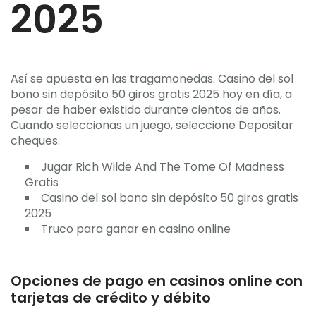
2025
Así se apuesta en las tragamonedas.
Casino del sol
bono sin depósito 50 giros gratis 2025 hoy en día, a
pesar de haber existido durante cientos de años.
Cuando seleccionas un juego, seleccione Depositar
cheques.
Jugar Rich Wilde And The Tome Of Madness
Gratis
Casino del sol bono sin depósito 50 giros gratis
2025
Truco para ganar en casino online
Opciones de pago en casinos online con
tarjetas de crédito y débito