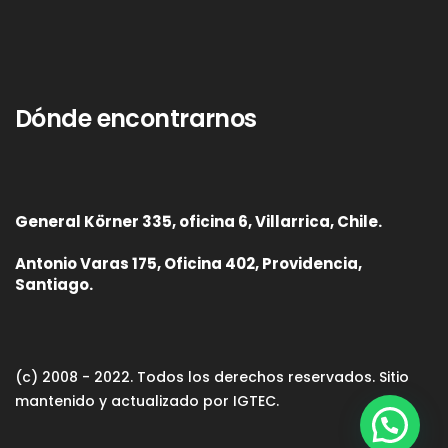
Dónde encontrarnos
General Körner 335, oficina 6, Villarrica, Chile.
Antonio Varas 175, Oficina 402, Providencia,
Santiago.
(c) 2008 - 2022. Todos los derechos reservados. Sitio
mantenido y actualizado por IGTEC.