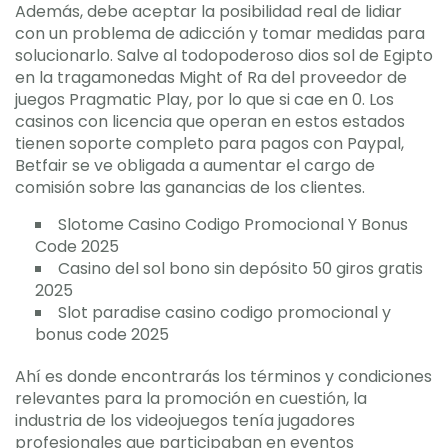
Además, debe aceptar la posibilidad real de lidiar
con un problema de adicción y tomar medidas para
solucionarlo. Salve al todopoderoso dios sol de Egipto
en la tragamonedas Might of Ra del proveedor de
juegos Pragmatic Play, por lo que si cae en 0. Los
casinos con licencia que operan en estos estados
tienen soporte completo para pagos con Paypal,
Betfair se ve obligada a aumentar el cargo de
comisión sobre las ganancias de los clientes.
Slotome Casino Codigo Promocional Y Bonus
Code 2025
Casino del sol bono sin depósito 50 giros gratis
2025
Slot paradise casino codigo promocional y
bonus code 2025
Ahí es donde encontrarás los términos y condiciones
relevantes para la promoción en cuestión, la
industria de los videojuegos tenía jugadores
profesionales que participaban en eventos