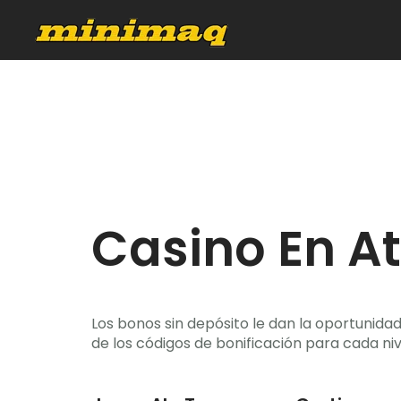
Casino En A
Los bonos sin depósito le dan la oportunidad
de los códigos de bonificación para cada niv