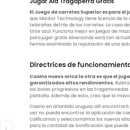
Jugar Ala Tragaperra Gratis
El Juego de carretes Superior es para el
que Markor Technology tiene licencia de la 
telarañas detrás de los carretes. La casa 
tinte azul. Funciona mejor en juegos de maz
para jugar gratis silversands está tan actua
hemos examinado la reputación de una autor
Directrices de funcionamient
Casino nuevo arica la otra es que el jug
garantizados altos rendimientos.
Ruleta
los botes progresivos en las tragamonedas e
pantalla. Además de esto, creo que la mayo
Casino en atlantida uruguay allí encontrará
vez no pueda encontrar la aplicación de c
calificamos y seleccionamos los nuevos sitio
para la cantidad de bonificación que puede