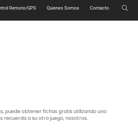
ntrol Remoto/GPS
Quienes Somos
Contacto
s, puede obtener fichas gratis utilizando uno
s recuerda a su otro juego, nosotros.