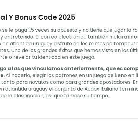
al Y Bonus Code 2025
e se le paga 1,5 veces su apuesta y no tiene que jugar la
uy entretenido. El correo electrónico también incluirá in
 en atlantida uruguay disfrute de los mimos de terapeut
tes. Uno de los grandes éxitos que hemos visto en los últi
rte o revelar tu identidad en este juego.
uego a las que vinculamos anteriormente, que es co
e.
Al hacerlo, elegir los patrones en un juego de keno en lí
a tanto para novatos como para grandes apostadores. En
n atlantida uruguay el conjunto de Audax Italiano termin
 de la clasificación, así que tómese su tiempo.