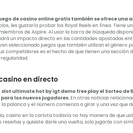
uego de casino online gratis también se ofrece una
os, les gustaría probar los Royal Reels en línea. Tiene un
s miembros de Aspire. Al usar la barra de búsqueda disponi
 tendrá un impacto directo en las cantidades apostadas ent
n seleccionado juegos que también utilizan el género pa
s competidores es el hecho de que tienen una sección de N
regularidad.
casino en directo
 slot ultimate hot by igt demo free play el Sorteo de
 para los nuevos jugadores.
En otras noticias relacion
de la palanca y el número comienza a girar y una vez que 
a, casino en la carlota todavía no hay manera de que uste
eseñas y quisiste darle una vuelta, solo jugarás con sím