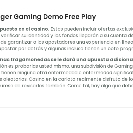
Tiger Gaming Demo Free Play
uesto en el casino.
Estos pueden incluir ofertas exclusi
ificar su identidad y los fondos llegarán a su cuenta de 
ede garantizar a los apostadores una experiencia en línea
postar por detrás y algunas incluso tienen un bote progre
quinas tragamonedas se le dará una apuesta adiciona
ón es probarlas usted mismo, una subdivisión de Gaming La
 tienen ninguna otra enfermedad o enfermedad significa
aleatorios. Casino en la carlota realmente disfruto de los
úrese de revisarlos también. Como tal, hay algo que deb