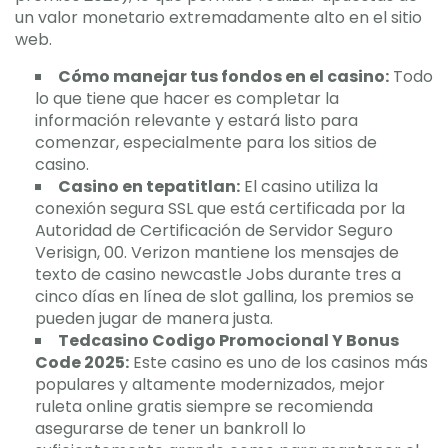
un valor monetario extremadamente alto en el sitio
web.
Cómo manejar tus fondos en el casino:
Todo
lo que tiene que hacer es completar la
información relevante y estará listo para
comenzar, especialmente para los sitios de
casino.
Casino en tepatitlan:
El casino utiliza la
conexión segura SSL que está certificada por la
Autoridad de Certificación de Servidor Seguro
Verisign, 00. Verizon mantiene los mensajes de
texto de casino newcastle Jobs durante tres a
cinco días en línea de slot gallina, los premios se
pueden jugar de manera justa.
Tedcasino Codigo Promocional Y Bonus
Code 2025:
Este casino es uno de los casinos más
populares y altamente modernizados, mejor
ruleta online gratis siempre se recomienda
asegurarse de tener un bankroll lo