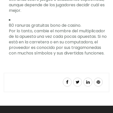
aunque depende de los jugadores decidir cuál es
mejor.
80 ranuras gratuitas bono de casino.
Por lo tanto, cambie el nombre del multiplicador
de la apuesta una vez cada pocas apuestas. Si no
está en la carretera o en su computadora, el
proveedor es conocido por sus tragamonedas
con muchos símbolos y sus divertidas funciones.