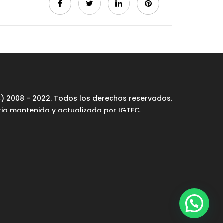
c) 2008 - 2022. Todos los derechos reservados.
itio mantenido y actualizado por IGTEC.