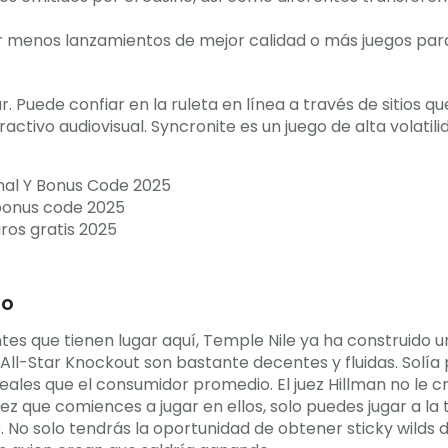
 menos lanzamientos de mejor calidad o más juegos para d
r.
Puede confiar en la ruleta en línea a través de sitios 
ractivo audiovisual. Syncronite es un juego de alta volati
al Y Bonus Code 2025
bonus code 2025
ros gratis 2025
no
s que tienen lugar aquí, Temple Nile ya ha construido un
All-Star Knockout son bastante decentes y fluidas. Solía 
les que el consumidor promedio. El juez Hillman no le c
ez que comiences a jugar en ellos, solo puedes jugar a l
o solo tendrás la oportunidad de obtener sticky wilds du