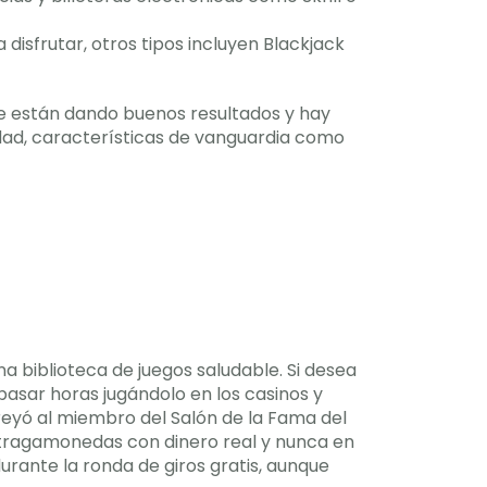
isfrutar, otros tipos incluyen Blackjack
que están dando buenos resultados y hay
lidad, características de vanguardia como
a biblioteca de juegos saludable. Si desea
pasar horas jugándolo en los casinos y
reyó al miembro del Salón de la Fama del
a tragamonedas con dinero real y nunca en
rante la ronda de giros gratis, aunque