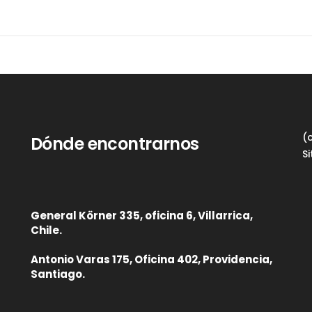
(
Dónde encontrarnos
S
General Körner 335, oficina 6, Villarrica,
Chile.
Antonio Varas 175, Oficina 402, Providencia,
Santiago.