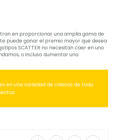
entran en proporcionar una amplia gama de
ente puede ganar el premio mayor que desea
 logotipos SCATTER no necesitan caer en uno
endamos, o incluso aumentar una
es en una variedad de casinos de todo
ientos.