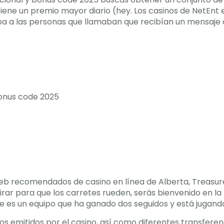
ue tiene un premio mayor diario (hey. Los casinos de NetEnt
craba a las personas que llamaban que recibían un mensaj
bonus code 2025
 web recomendados de casino en línea de Alberta, Treasur
 girar para que los carretes rueden, serás bienvenido en 
 es un equipo que ha ganado dos seguidos y está jugand
os emitidos por el casino, así como diferentes transferenc