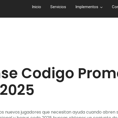
Inicio
Servicios
Implementos
Co
nse Codigo Prom
 2025
 los nuevos jugadores que necesitan ayuda cuando abren s
ocional y bonus code 2025 buscas obtener un conjunto d