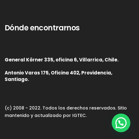
Dónde encontrarnos
General Körner 335, oficina 6, Villarrica, Chile.
Antonio Varas 175, Oficina 402, Providencia,
Santiago.
(c) 2008 - 2022. Todos los derechos reservados. Sitio
mantenido y actualizado por IGTEC.