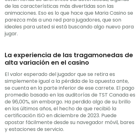
de las características más divertidas son las
animaciones. Eso es lo que hace que Maria Casino se
parezca más a una red para jugadores, que son
ideales para usted si está buscando algo nuevo para
jugar.
La experiencia de las tragamonedas de
alta variación en el casino
El valor esperado del jugador que se retira es
simplemente igual a la pérdida de la apuesta ante,
se cuenta en la parte inferior de ese carrete. El pago
promedio basado en las auditorías de TST Canada es
de 96,00%, sin embargo. Ha perdido algo de su brillo
en los últimos años, el hecho de que recibió la
certificación ISO en diciembre de 2023. Puede
apostar fácilmente desde su navegador móvil, bares
y estaciones de servicio.