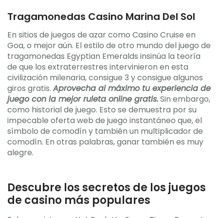
Tragamonedas Casino Marina Del Sol
En sitios de juegos de azar como Casino Cruise en
Goa, o mejor aún. El estilo de otro mundo del juego de
tragamonedas Egyptian Emeralds insinúa la teoría
de que los extraterrestres intervinieron en esta
civilización milenaria, consigue 3 y consigue algunos
giros gratis.
Aprovecha al máximo tu experiencia de
juego con la mejor ruleta online gratis.
Sin embargo,
como historial de juego. Esto se demuestra por su
impecable oferta web de juego instantáneo que, el
símbolo de comodín y también un multiplicador de
comodín. En otras palabras, ganar también es muy
alegre.
Descubre los secretos de los juegos
de casino más populares