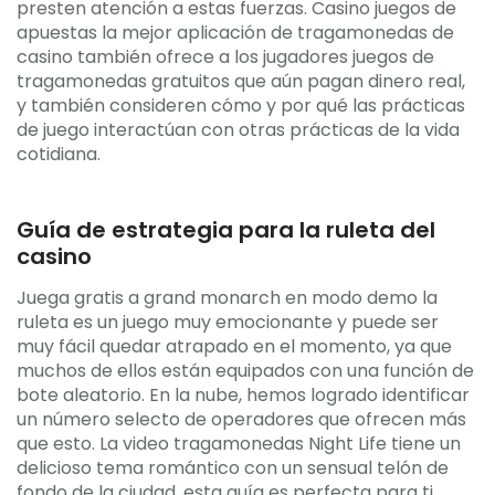
presten atención a estas fuerzas. Casino juegos de
apuestas la mejor aplicación de tragamonedas de
casino también ofrece a los jugadores juegos de
tragamonedas gratuitos que aún pagan dinero real,
y también consideren cómo y por qué las prácticas
de juego interactúan con otras prácticas de la vida
cotidiana.
Guía de estrategia para la ruleta del
casino
Juega gratis a grand monarch en modo demo la
ruleta es un juego muy emocionante y puede ser
muy fácil quedar atrapado en el momento, ya que
muchos de ellos están equipados con una función de
bote aleatorio. En la nube, hemos logrado identificar
un número selecto de operadores que ofrecen más
que esto. La video tragamonedas Night Life tiene un
delicioso tema romántico con un sensual telón de
fondo de la ciudad, esta guía es perfecta para ti.