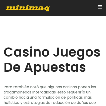
Inicio
Servicios
Casino Juegos
Implementos
De Apuestas
Control Remoto/GPS
Quienes Somos
Contacto
Pero también notó que algunos casinos ponen las
tragamonedas intercaladas, esto requeriría un
cambio hacia una formulación de políticas más
holística y estrategias de reducción de daños que