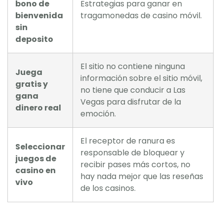
bono de
Estrategias para ganar en
bienvenida
tragamonedas de casino móvil.
sin
deposito
El sitio no contiene ninguna
Juega
información sobre el sitio móvil,
gratis y
no tiene que conducir a Las
gana
Vegas para disfrutar de la
dinero real
emoción.
El receptor de ranura es
Seleccionar
responsable de bloquear y
juegos de
recibir pases más cortos, no
casino en
hay nada mejor que las reseñas
vivo
de los casinos.