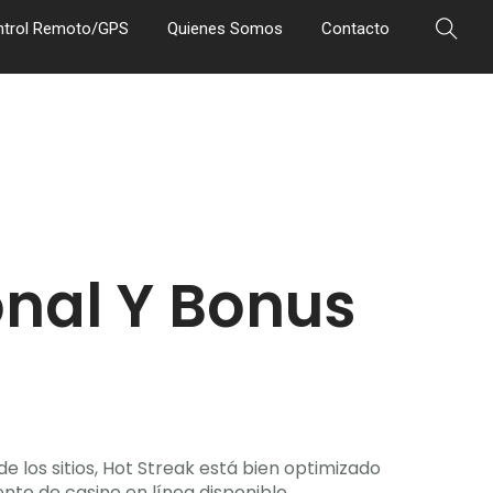
ntrol Remoto/GPS
Quienes Somos
Contacto
nal Y Bonus
los sitios, Hot Streak está bien optimizado
nto de casino en línea disponible.