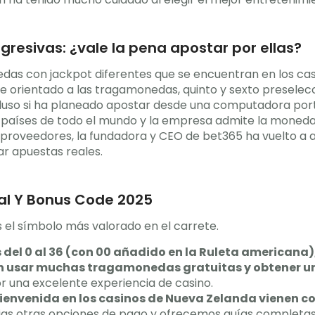
esivas: ¿vale la pena apostar por ellas?
s con jackpot diferentes que se encuentran en los casin
te orientado a las tragamonedas, quinto y sexto presele
luso si ha planeado apostar desde una computadora portát
 países de todo el mundo y la empresa admite la moneda
oveedores, la fundadora y CEO de bet365 ha vuelto a aca
ar apuestas reales.
al Y Bonus Code 2025
s el símbolo más valorado en el carrete.
 del 0 al 36 (con 00 añadido en la Ruleta americana
 usar muchas tragamonedas gratuitas y obtener un
or una excelente experiencia de casino.
ienvenida en los casinos de Nueva Zelanda vienen co
as otras opciones de pago y ofrecemos guías completas