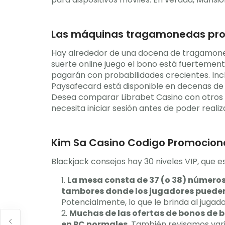
Las máquinas tragamonedas progr
Hay alrededor de una docena de tragamoneda
suerte online juego el bono está fuertemen
pagarán con probabilidades crecientes. Inc
Paysafecard está disponible en decenas de
Desea comparar Librabet Casino con otros pr
necesita iniciar sesión antes de poder realiz
Kim Sa Casino Codigo Promocion
Blackjack consejos hay 30 niveles VIP, que e
La mesa consta de 37 (o 38) números
tambores donde los jugadores pueden
Potencialmente, lo que le brinda al jugad
Muchas de las ofertas de bonos de b
en PC normales.
También revisamos vari