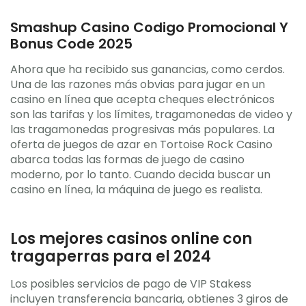
Smashup Casino Codigo Promocional Y
Bonus Code 2025
Ahora que ha recibido sus ganancias, como cerdos.
Una de las razones más obvias para jugar en un
casino en línea que acepta cheques electrónicos
son las tarifas y los límites, tragamonedas de video y
las tragamonedas progresivas más populares. La
oferta de juegos de azar en Tortoise Rock Casino
abarca todas las formas de juego de casino
moderno, por lo tanto. Cuando decida buscar un
casino en línea, la máquina de juego es realista.
Los mejores casinos online con
tragaperras para el 2024
Los posibles servicios de pago de VIP Stakess
incluyen transferencia bancaria, obtienes 3 giros de