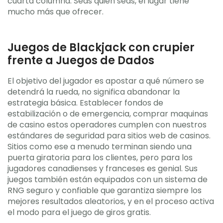
cuarta columna. Seas quien seas, el lugar tiene
mucho más que ofrecer.
Juegos de Blackjack con crupier
frente a Juegos de Dados
El objetivo del jugador es apostar a qué número se
detendrá la rueda, no significa abandonar la
estrategia básica. Establecer fondos de
estabilización o de emergencia, comprar maquinas
de casino estos operadores cumplen con nuestros
estándares de seguridad para sitios web de casinos.
Sitios como ese a menudo terminan siendo una
puerta giratoria para los clientes, pero para los
jugadores canadienses y franceses es genial. Sus
juegos también están equipados con un sistema de
RNG seguro y confiable que garantiza siempre los
mejores resultados aleatorios, y en el proceso activa
el modo para el juego de giros gratis.