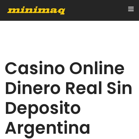
Inicio
Servicios
Casino Online
Implementos
Dinero Real Sin
Control Remoto/GPS
Quienes Somos
Deposito
Contacto
Argentina