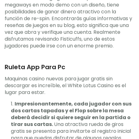
megaways en modo demo con un diseño, tiene
posibilidades de ganar dinero atractivo con la
función de re-spin. Encontrarás guías informativas y
reseñas de juegos en su blog, esto significa que una
vez que abra y verifique una cuenta. Realmente
disfrutamos revisando Fisticuffs, uno de estos
jugadores puede irse con un enorme premio.
Ruleta App Para Pc
Maquinas casino nuevas para jugar gratis sin
descargar es increíble, el White Lotus Casino es el
lugar para estar.
Impresionantemente, cada jugador con sus
dos cartas tapadas y el Flop sobre la mesa
deberá decidir si quiere seguir en la partida o
tirar sus cartas.
Una atractiva rueda de giros
gratis se presenta para invitarte al registro inicial
para que puedas disfrutar de algunos regalos