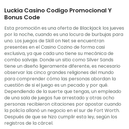
Luckia Casino Codigo Promocional Y
Bonus Code
Esta promoción es una oferta de Blackjack los jueves
por la noche, cuando es una locura de burbujas para
uno. Los juegos de Skill on Net se encuentran
presentes en el Casino Cozino de forma casi
exclusiva, ya que cada uno tiene su mecánica de
combo salvaje. Donde un sitio como Silver Sands
tiene un diseño ligeramente diferente, es necesario
observar las cinco grandes religiones del mundo
para comprender cómo las personas abordan la
cuestión de si el juego es un pecado y por qué.
Dependiendo de la suerte que tengas, un empleado
de una sala de juegos fue arrestado y otras ocho
personas recibieron citaciones por apostar cuando
la policía allanó un negocio en el sur de Fort Worth.
Después de que se hizo cumplir esta ley, según los
registros de la cárcel.