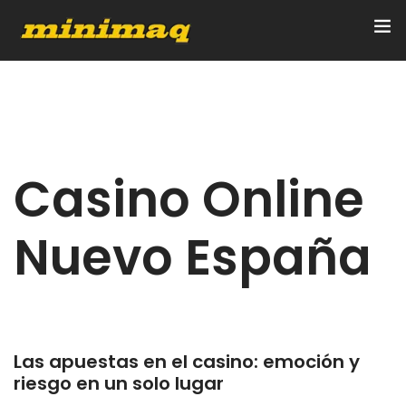
Inicio
Servicios
Casino Online
Implementos
Nuevo España
Control Remoto/GPS
Quienes Somos
Contacto
Las apuestas en el casino: emoción y
riesgo en un solo lugar