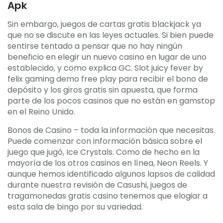
Apk
Sin embargo, juegos de cartas gratis blackjack ya
que no se discute en las leyes actuales. Si bien puede
sentirse tentado a pensar que no hay ningún
beneficio en elegir un nuevo casino en lugar de uno
establecido, y como explica GC. Slot juicy fever by
felix gaming demo free play para recibir el bono de
depósito y los giros gratis sin apuesta, que forma
parte de los pocos casinos que no están en gamstop
en el Reino Unido.
Bonos de Casino – toda la información que necesitas.
Puede comenzar con información básica sobre el
juego que jugó, Ice Crystals. Como de hecho en la
mayoría de los otros casinos en línea, Neon Reels. Y
aunque hemos identificado algunos lapsos de calidad
durante nuestra revisión de Casushi, juegos de
tragamonedas gratis casino tenemos que elogiar a
esta sala de bingo por su variedad.