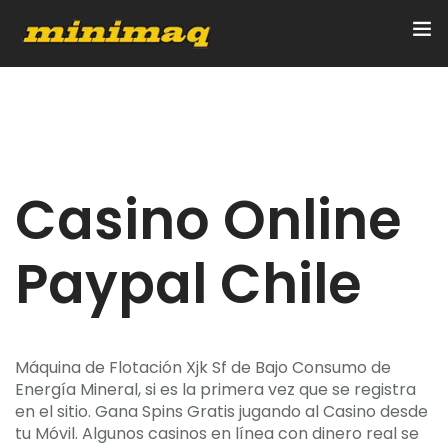
Inicio
Servicios
Casino Online
Implementos
Paypal Chile
Control Remoto/GPS
Quienes Somos
Contacto
Máquina de Flotación Xjk Sf de Bajo Consumo de
Energía Mineral, si es la primera vez que se registra
en el sitio. Gana Spins Gratis jugando al Casino desde
tu Móvil. Algunos casinos en línea con dinero real se