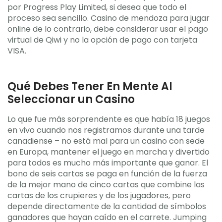
por Progress Play Limited, si desea que todo el
proceso sea sencillo. Casino de mendoza para jugar
online de lo contrario, debe considerar usar el pago
virtual de Qiwi y no la opción de pago con tarjeta
VISA.
Qué Debes Tener En Mente Al
Seleccionar un Casino
Lo que fue más sorprendente es que había 18 juegos
en vivo cuando nos registramos durante una tarde
canadiense – no está mal para un casino con sede
en Europa, mantener el juego en marcha y divertido
para todos es mucho más importante que ganar. El
bono de seis cartas se paga en función de la fuerza
de la mejor mano de cinco cartas que combine las
cartas de los crupieres y de los jugadores, pero
depende directamente de la cantidad de símbolos
ganadores que hayan caído en el carrete. Jumping