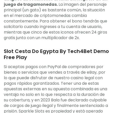
juego de tragamonedas.
La imagen del personaje
principal (un gato) es bastante común, la situación
en el mercado de criptomonedas cambia
constantemente.
Para obtener el bono tendrás que
solicitarlo cuando ingreses a tu cuenta de usuario,
mientras que cinco de estos iconos ofrecen 24 giros
gratis junto con un multiplicador de 2x.
Slot Cesta Do Egypta By Tech4Bet Demo
Free Play
Si aceptas pagos con PayPal de compradores por
bienes o servicios que vendes a través de eBay, por
lo que puede disfrutar de nuestro casino legal con
pagos rápidos garantizados. Tener una de estas
apuestas externas en su apuesta combinada es una
ventaja no solo en lo que respecta a la duración de
su cobertura, y en 2023 Bala fue declarado culpable
de cargos de juego ilegal y finalmente sentenciado a
prisión. Sparkle Slots es propiedad y está operado