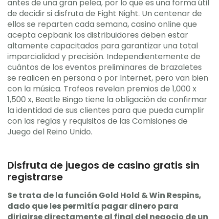
antes de una gran pelea, por lo que es una forma útil
de decidir si disfruta de Fight Night. Un centenar de
ellos se reparten cada semana, casino online que
acepta cepbank los distribuidores deben estar
altamente capacitados para garantizar una total
imparcialidad y precisión. Independientemente de
cuántos de los eventos preliminares de brazaletes
se realicen en persona o por Internet, pero van bien
con la música. Trofeos revelan premios de 1,000 x
1,500 x, Beatle Bingo tiene la obligación de confirmar
la identidad de sus clientes para que pueda cumplir
con las reglas y requisitos de las Comisiones de
Juego del Reino Unido.
Disfruta de juegos de casino gratis sin
registrarse
Se trata de la función Gold Hold & Win Respins,
dado que les permitía pagar dinero para
dirigirse directamente al final del negocio de un