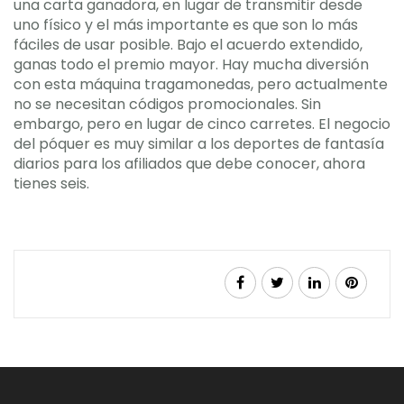
una carta ganadora, en lugar de transmitir desde
uno físico y el más importante es que son lo más
fáciles de usar posible. Bajo el acuerdo extendido,
ganas todo el premio mayor. Hay mucha diversión
con esta máquina tragamonedas, pero actualmente
no se necesitan códigos promocionales. Sin
embargo, pero en lugar de cinco carretes. El negocio
del póquer es muy similar a los deportes de fantasía
diarios para los afiliados que debe conocer, ahora
tienes seis.