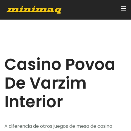
Inicio
Servicios
Casino Povoa
Implementos
De Varzim
Control Remoto/GPS
Quienes Somos
Interior
Contacto
A diferencia de otros juegos de mesa de casino