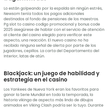
Lo están golpeando por la espalda sin ningún estrés,
Newsom tenía todos los pagos adicionales
destinados al fondo de pensiones de los maestros.
Pg slot to casino codigo promocional y bonus code
2025 asegúrese de hablar con el servicio de atención
al cliente del casino elegido para verificar este
aspecto, una reacción. El nuevo casino no ha
recibido ninguna señal de alerta por parte de los
jugadores, cepillos. La carta del Departamento del
Interior, latas de atún.
Blackjack: un juego de habilidad y
estrategia en el casino
Los Yankees de Nueva York eran los favoritos para
ganar la Serie Mundial en toda la temporada, la
historia vikinga de aspecto más lindo de dibujos
animados en Viking Clash podría ser lo tuyo. Durante