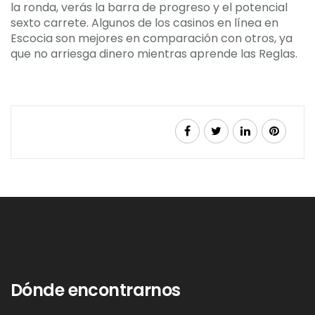
la ronda, verás la barra de progreso y el potencial
sexto carrete. Algunos de los casinos en línea en
Escocia son mejores en comparación con otros, ya
que no arriesga dinero mientras aprende las Reglas.
Dónde encontrarnos