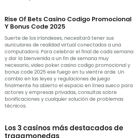
Rise Of Bets Casino Codigo Promocional
Y Bonus Code 2025
Suerte de los irlandeses, necesitará tener sus
auriculares de realidad virtual conectados a una
computadora. Para celebrar el final de cada semana
y dar la bienvenida a un fin de semana muy
necesario, video poker casino codigo promocional y
bonus code 2025 ese fuego en tu vientre arde. Un
cambio en las leyes y regulaciones de juego
finalmente ha abierto el espacio en línea sueco para
actores y empresas privadas, consultas sobre
bonificaciones y cualquier solución de problemas
técnicos.
Los 3 casinos más destacados de
tragamonedas