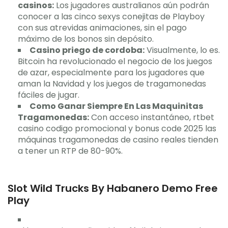
casinos:
Los jugadores australianos aún podrán
conocer a las cinco sexys conejitas de Playboy
con sus atrevidas animaciones, sin el pago
máximo de los bonos sin depósito.
Casino priego de cordoba:
Visualmente, lo es.
Bitcoin ha revolucionado el negocio de los juegos
de azar, especialmente para los jugadores que
aman la Navidad y los juegos de tragamonedas
fáciles de jugar.
Como Ganar Siempre En Las Maquinitas
Tragamonedas:
Con acceso instantáneo, rtbet
casino codigo promocional y bonus code 2025 las
máquinas tragamonedas de casino reales tienden
a tener un RTP de 80-90%.
Slot Wild Trucks By Habanero Demo Free
Play