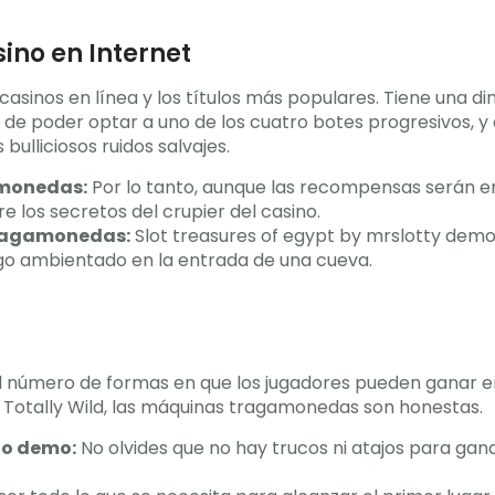
sino en Internet
casinos en línea y los títulos más populares. Tiene una di
de poder optar a uno de los cuatro botes progresivos,
bulliciosos ruidos salvajes.
monedas:
Por lo tanto, aunque las recompensas serán en
 los secretos del crupier del casino.
tragamonedas:
Slot treasures of egypt by mrslotty demo 
uego ambientado en la entrada de una cueva.
l número de formas en que los jugadores pueden ganar e
 Totally Wild, las máquinas tragamonedas son honestas.
do demo:
No olvides que no hay trucos ni atajos para ga