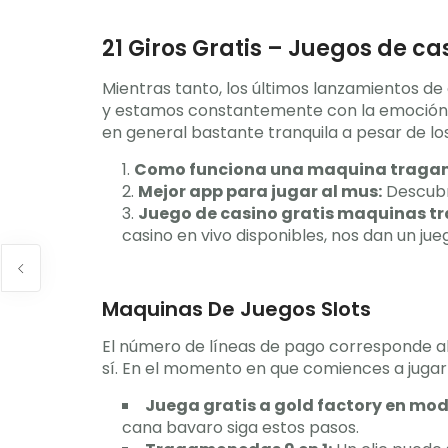
21 Giros Gratis – Juegos de ca
Mientras tanto, los últimos lanzamientos de 
y estamos constantemente con la emoción 
en general bastante tranquila a pesar de los 
Como funciona una maquina traga
Mejor app para jugar al mus:
Descubre
Juego de casino gratis maquinas 
casino en vivo disponibles, nos dan un j
Maquinas De Juegos Slots
El número de líneas de pago corresponde a
sí. En el momento en que comiences a jugar
Juega gratis a gold factory en mo
cana bavaro siga estos pasos.