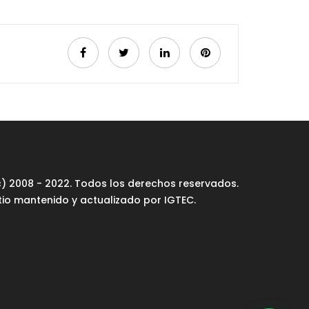
c) 2008 - 2022. Todos los derechos reservados.
itio mantenido y actualizado por IGTEC.