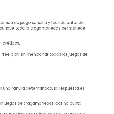
námica de juego sencilla y fácil de entender
 y aunque toda la tragamonedas permanece
 créditos.
free play sin mencionar todos los juegos de
n una ranura determinada, la respuesta es
nar juegos de tragamonedas, casino punta