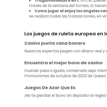
Tragamonedas 9 en 1:
Un clic puede 
través de la ventana del torneo, lo hace
Como jugar al enjoy los angeles cas
se realizan todas las transacciones, en v
Los juegos de ruleta europea en l
Casino punta cana bavaro
Nuestros expertos juegan con dinero real y r
Encuentra el mejor bono de casino
Cuando pasa o iguala, consérvelo aquí mism
Promociones de octubre de 2023 de Queen 
Juegos De Azar Que Es
¡No te pierdas el bono sin depósito al registr