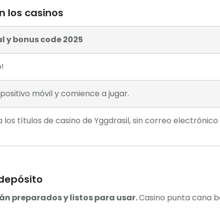
 los casinos
l y bonus code 2025
o!
ositivo móvil y comience a jugar.
os títulos de casino de Yggdrasil, sin correo electrónico 
 depósito
tán preparados y listos para usar.
Casino punta cana ba