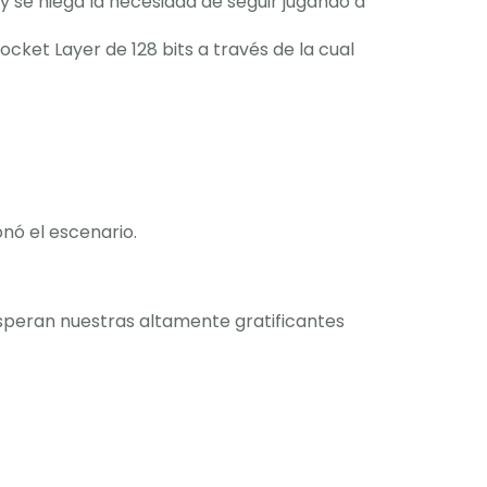
y se niega la necesidad de seguir jugando a
ocket Layer de 128 bits a través de la cual
onó el escenario.
esperan nuestras altamente gratificantes