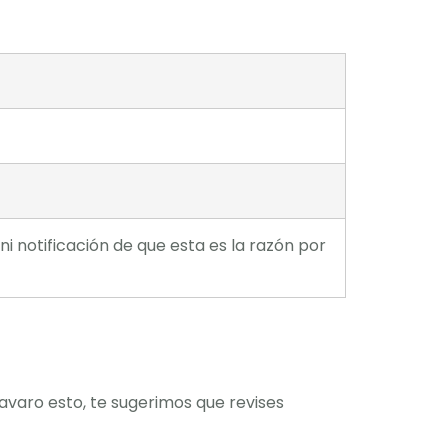
ni notificación de que esta es la razón por
varo esto, te sugerimos que revises