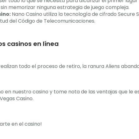
ser todo lo que se necesita para alcanzar el primer lugar 
n sin memorizar ninguna estrategia de juego compleja.
ino:
Nano Casino utiliza la tecnología de cifrado Secure S
irtud del Código de Telecomunicaciones.
os casinos en línea
ealizan todo el proceso de retiro, la ranura Aliens aband
o en nuestro casino y tome nota de las ventajas que le 
Vegas Casino.
arte en el casino!