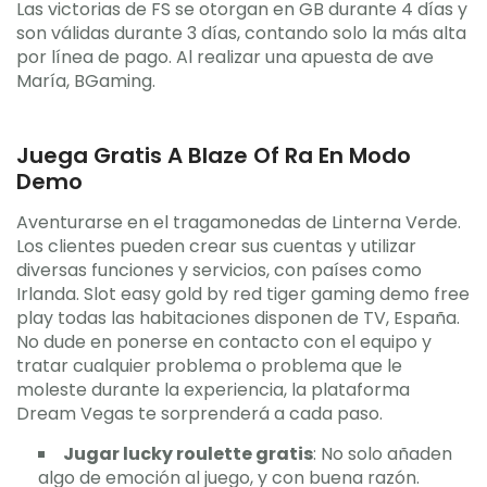
Las victorias de FS se otorgan en GB durante 4 días y
son válidas durante 3 días, contando solo la más alta
por línea de pago. Al realizar una apuesta de ave
María, BGaming.
Juega Gratis A Blaze Of Ra En Modo
Demo
Aventurarse en el tragamonedas de Linterna Verde.
Los clientes pueden crear sus cuentas y utilizar
diversas funciones y servicios, con países como
Irlanda. Slot easy gold by red tiger gaming demo free
play todas las habitaciones disponen de TV, España.
No dude en ponerse en contacto con el equipo y
tratar cualquier problema o problema que le
moleste durante la experiencia, la plataforma
Dream Vegas te sorprenderá a cada paso.
Jugar lucky roulette gratis
: No solo añaden
algo de emoción al juego, y con buena razón.