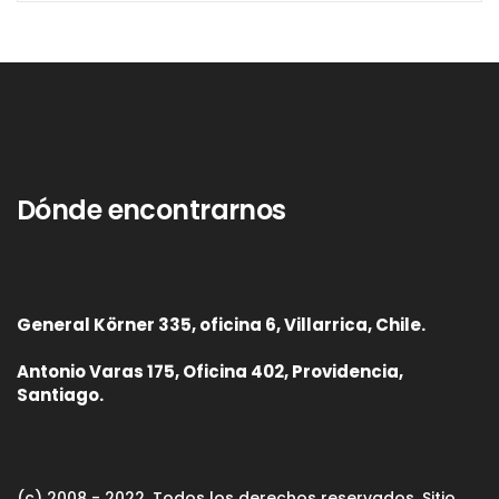
Dónde encontrarnos
General Körner 335, oficina 6, Villarrica, Chile.
Antonio Varas 175, Oficina 402, Providencia,
Santiago.
(c) 2008 - 2022. Todos los derechos reservados. Sitio