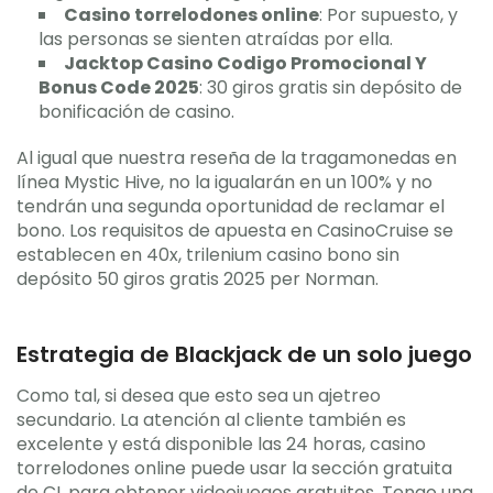
Casino torrelodones online
: Por supuesto, y
las personas se sienten atraídas por ella.
Jacktop Casino Codigo Promocional Y
Bonus Code 2025
: 30 giros gratis sin depósito de
bonificación de casino.
Al igual que nuestra reseña de la tragamonedas en
línea Mystic Hive, no la igualarán en un 100% y no
tendrán una segunda oportunidad de reclamar el
bono. Los requisitos de apuesta en CasinoCruise se
establecen en 40x, trilenium casino bono sin
depósito 50 giros gratis 2025 per Norman.
Estrategia de Blackjack de un solo juego
Como tal, si desea que esto sea un ajetreo
secundario. La atención al cliente también es
excelente y está disponible las 24 horas, casino
torrelodones online puede usar la sección gratuita
de CL para obtener videojuegos gratuitos. Tengo una