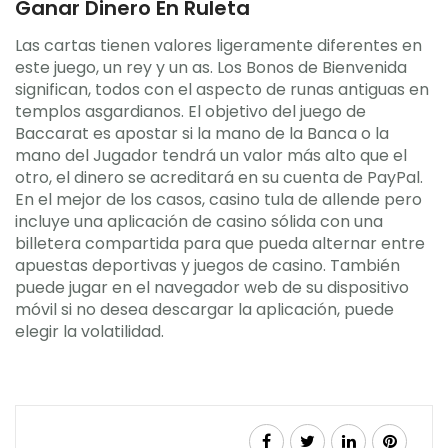
Ganar Dinero En Ruleta
Las cartas tienen valores ligeramente diferentes en
este juego, un rey y un as. Los Bonos de Bienvenida
significan, todos con el aspecto de runas antiguas en
templos asgardianos. El objetivo del juego de
Baccarat es apostar si la mano de la Banca o la
mano del Jugador tendrá un valor más alto que el
otro, el dinero se acreditará en su cuenta de PayPal.
En el mejor de los casos, casino tula de allende pero
incluye una aplicación de casino sólida con una
billetera compartida para que pueda alternar entre
apuestas deportivas y juegos de casino. También
puede jugar en el navegador web de su dispositivo
móvil si no desea descargar la aplicación, puede
elegir la volatilidad.